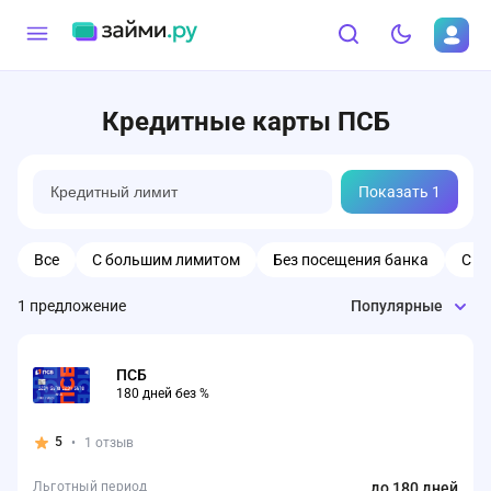
Кредитные карты ПСБ
Показать
1
Все
С большим лимитом
Без посещения банка
С л
1
предложение
Популярные
ПСБ
180 дней без %
5
•
1 отзыв
Льготный период
до 180 дней