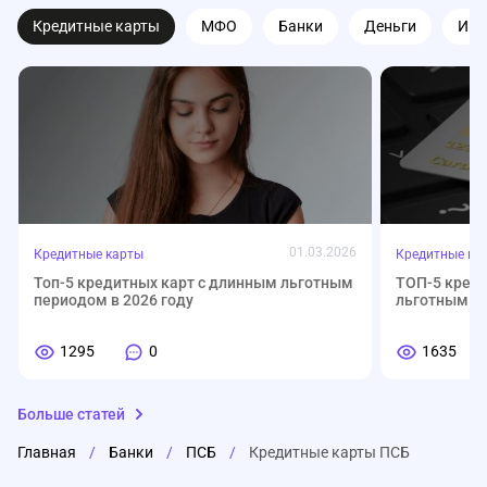
Кредитные карты
МФО
Банки
Деньги
Ипо
01.03.2026
Кредитные карты
Кредитные ка
Топ-5 кредитных карт с длинным льготным
ТОП-5 кред
периодом в 2026 году
льготным п
1295
0
1635
Больше статей
Главная
/
Банки
/
ПСБ
/
Кредитные карты ПСБ