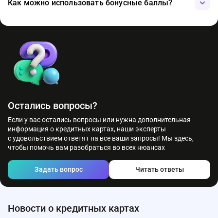
сотрудник банка сможет внести платеж напрямую на счет
Как можно использовать бонусные баллы?
задолженности.
Бонусные баллы можно обменивать на рубли или
использовать для оплаты страховых и инвестиционных
продуктов. С 1 ноября 2024 года минимальная сумма
конвертации баллов в рубли составляет 500 баллов. Для
покупки страховых и инвестиционных продуктов
минимальная сумма остается 1 балл.
Остались вопросы?
Если у вас остались вопросы или нужна дополнительная
информация о кредитных картах, наши эксперты
с удовольствием ответят на все ваши запросы! Мы здесь,
чтобы помочь вам разобраться во всех нюансах
Задать вопрос
Читать ответы
Новости о кредитных картах