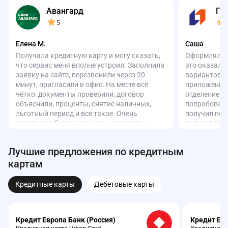
Авангард
ПС
5
Елена М.
Саша
Получала кредитную карту и могу сказать,
Оформлял кр
что сервис меня вполне устроил. Заполнила
это оказалс
заявку на сайте, перезвонили через 20
вариантов д
минут, пригласили в офис. На месте всё
приложение з
чётко: документы проверили, договор
отделение. 
объяснили, проценты, снятие наличных,
попробовать
льготный период и все такое. Очень
получил поз
довольна обслуживанием и скоростью.
пользоватьс
Спасибо сотрудникам за вежливость!
подключения
выручает пе
Лучшие предложения по кредитным
оплата — бе
картам
Кредитные карты
Дебетовые карты
Кредит Европа Банк (Россия)
Кредит Евр