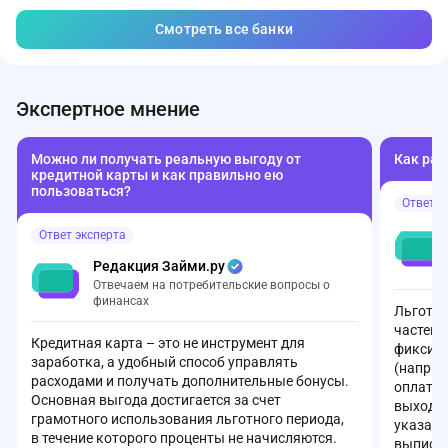
Смотреть все банки
Экспертное мнение
Можно ли получать реальную выгоду от
Как раб
кредитной карты и как правильно ею
пользоваться?
Ответ э
Ответ эксперта
Редакция Займи.ру
Отвечаем на потребительские вопросы о
финансах
Льготны
частей:
Кредитная карта – это не инструмент для
фиксиру
заработка, а удобный способ управлять
(наприм
расходами и получать дополнительные бонусы.
оплаты 
Основная выгода достигается за счет
выходит
грамотного использования льготного периода,
указана
в течение которого проценты не начисляются.
выписке