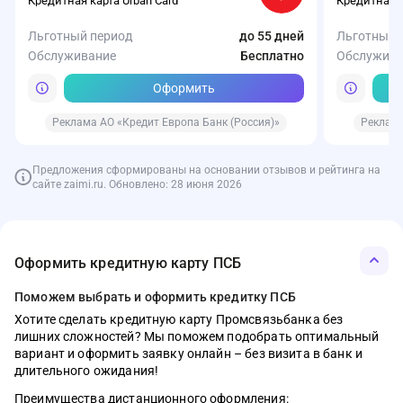
Кредитная карта Urban Card
Кредитная к
Льготный период
до 55 дней
Льготный 
Обслуживание
Бесплатно
Обслужива
Оформить
Реклама АО «Кредит Европа Банк (Россия)»
Реклама
Предложения сформированы на основании отзывов и рейтинга на
сайте zaimi.ru. Обновлено: 28 июня 2026
Кредит Европа Банк (Россия)
Карта Card Plus от Кредит Европа Банка
Оформить кредитную карту ПСБ
Кэшбэк
10%
Обслуживание
Бесплатно
Поможем выбрать и оформить кредитку ПСБ
Хотите сделать кредитную карту Промсвязьбанка без
Оформить
лишних сложностей? Мы поможем подобрать оптимальный
вариант и оформить заявку онлайн – без визита в банк и
Реклама АО «Кредит Европа Банк (Россия)»
длительного ожидания!
Преимущества дистанционного оформления: