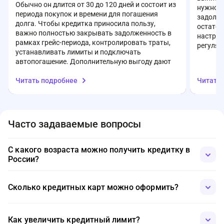
Обычно он длится от 30 до 120 дней и состоит из
нужно д
периода покупок и времени для погашения
задолже
долга. Чтобы кредитка приносила пользу,
остаток
важно полностью закрывать задолженность в
настрои
рамках грейс-периода, контролировать траты,
регуляр
устанавливать лимиты и подключать
Это убе
автопогашение. Дополнительную выгоду дают
поможет
кешбэк-программы и акции, в том числе
Читать подробнее
Читать
повышенный кешбэк на отдельные категории
расходов. При этом стоит избегать снятия
наличных и переводов с кредитной карты –
такие операции чаще всего сопровождаются
комиссиями. При правильном подходе
Часто задаваемые вопросы
кредитная карта помогает оптимизировать
финансы, но требует дисциплины и
внимательного отношения к расходам.
С какого возраста можно получить кредитку в
России?
Данные возможности доступны гражданам с 18 лет, однако
конкретные условия могут различаться в зависимости от
Сколько кредитных карт можно оформить?
требований банка.
Клиенты могут оформить несколько кредиток, но общее
количество зависит от кредитной истории и финансовых
Как увеличить кредитный лимит?