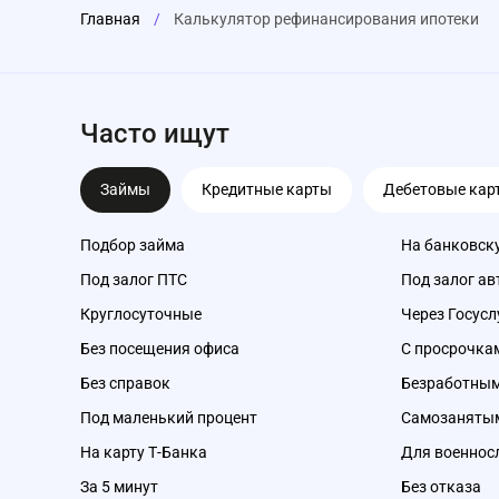
Главная
/
Калькулятор рефинансирования ипотеки
Часто ищут
Займы
Кредитные карты
Дебетовые кар
Подбор займа
На банковск
Под залог ПТС
Под залог ав
Круглосуточные
Через Госусл
Без посещения офиса
С просрочка
Без справок
Безработны
Под маленький процент
Самозаняты
На карту Т-Банка
Для военно
За 5 минут
Без отказа