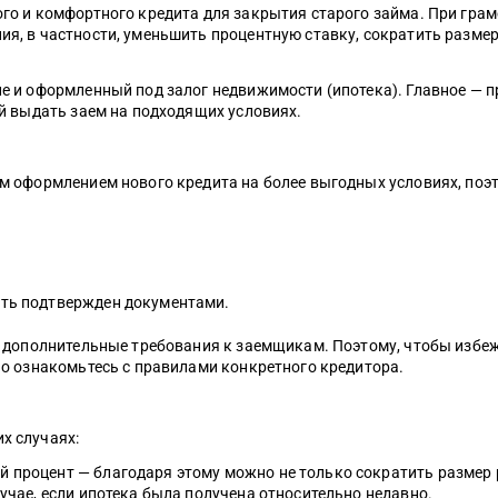
го и комфортного кредита для закрытия старого займа. При гра
я, в частности, уменьшить процентную ставку, сократить размер
е и оформленный под залог недвижимости (ипотека). Главное — п
ый выдать заем на подходящих условиях.
ым оформлением нового кредита на более выгодных условиях, п
ыть подтвержден документами.
ь дополнительные требования к заемщикам. Поэтому, чтобы избеж
но ознакомьтесь с правилами конкретного кредитора.
х случаях:
 процент — благодаря этому можно не только сократить размер 
учае, если ипотека была получена относительно недавно.