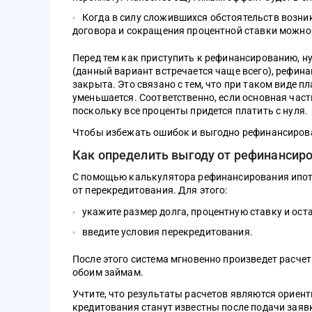
Когда в силу сложившихся обстоятельств возник
договора и сокращения процентной ставки можно
Перед тем как приступить к рефинансированию, ну
(данный вариант встречается чаще всего), рефина
закрыта. Это связано с тем, что при таком виде п
уменьшается. Соответственно, если основная час
поскольку все проценты придется платить с нуля.
Чтобы избежать ошибок и выгодно рефинансирова
Как определить выгоду от рефинансир
С помощью калькулятора рефинансирования ипоте
от перекредитования. Для этого:
укажите размер долга, процентную ставку и ост
введите условия перекредитования.
После этого система мгновенно произведет расче
обоим займам.
Учтите, что результаты расчетов являются ориент
кредитования станут известны после подачи заяв