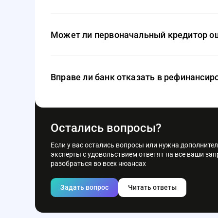
В большинстве случаев переоформление кредитног
объекта недвижимости и т.д.), которые, как прав
Может ли первоначальный кредитор о
ипотеку нужно платить еще долгое время, а проце
Отказать в досрочном погашении кредита, равно к
заключенным кредитным договором банк может пр
Вправе ли банк отказать в рефинансир
решения о рефинансировании обязательно ознако
Рефинансирование — это выдача нового кредита, ч
рефинансирования всегда остается за банком. Ес
заявки сразу в несколько кредитных организаций
Остались вопросы?
Если у вас остались вопросы или нужна дополните
эксперты с удовольствием ответят на все ваши за
разобраться во всех нюансах
Задать вопрос
Читать ответы