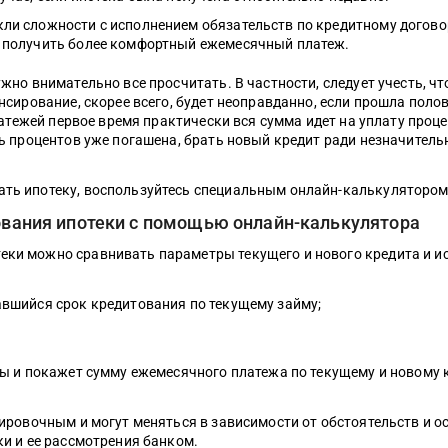
ли сложности с исполнением обязательств по кредитному договор
 получить более комфортный ежемесячный платеж.
жно внимательно все просчитать. В частности, следует учесть, ч
нсирование, скорее всего, будет неоправданно, если прошла поло
латежей первое время практически вся сумма идет на уплату проце
ть процентов уже погашена, брать новый кредит ради незначител
ть ипотеку, воспользуйтесь специальным онлайн-калькулятором 
ования ипотеки с помощью онлайн-калькулятора
ки можно сравнивать параметры текущего и нового кредита и ис
авшийся срок кредитования по текущему займу;
ты и покажет сумму ежемесячного платежа по текущему и новому 
ировочным и могут меняться в зависимости от обстоятельств и о
ки и ее рассмотрения банком.