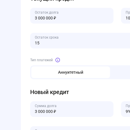
Остаток долга
Пр
Остаток срока
Тип платежей
Аннуитетный
Новый кредит
Сумма долга
Пр