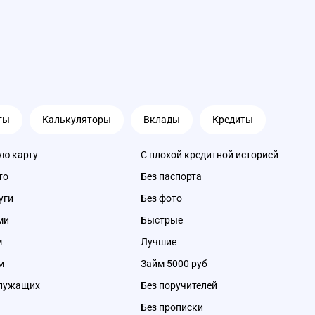
ты
Калькуляторы
Вклады
Кредиты
ую карту
С плохой кредитной историей
то
Без паспорта
уги
Без фото
ми
Быстрые
м
Лучшие
м
Займ 5000 руб
служащих
Без поручителей
Без прописки