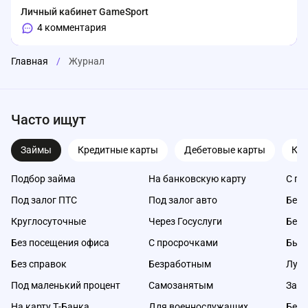
Личный кабинет GameSport
4 комментария
Главная
/
Журнал
Часто ищут
Займы
Кредитные карты
Дебетовые карты
Ка
Подбор займа
На банковскую карту
С пл
Под залог ПТС
Под залог авто
Без 
Круглосуточные
Через Госуслуги
Без 
Без посещения офиса
С просрочками
Быс
Без справок
Безработным
Луч
Под маленький процент
Самозанятым
Займ
На карту Т-Банка
Для военнослужащих
Без 