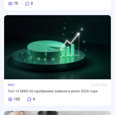
75
0
МФО
24.07.2026
Топ-10 МФО по одобрению займов в июле 2026 года
152
0