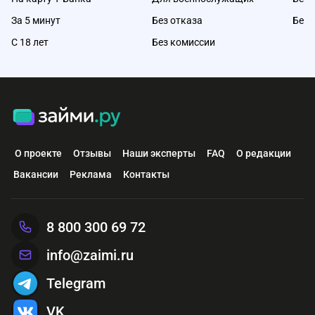
За 5 минут
Без отказа
Без 
С 18 лет
Без комиссии
О проекте
Отзывы
Наши эксперты
FAQ
О редакции
Вакансии
Реклама
Контакты
8 800 300 69 72
info@zaimi.ru
Telegram
VK