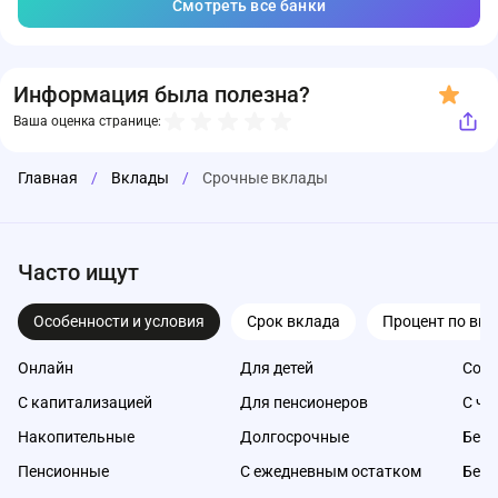
Смотреть все банки
Информация была полезна?
Ваша оценка странице:
Главная
/
Вклады
/
Срочные вклады
Часто ищут
Особенности и условия
Срок вклада
Процент по вкл
Онлайн
Для детей
Со с
С капитализацией
Для пенсионеров
С ча
Накопительные
Долгосрочные
Без 
Пенсионные
С ежедневным остатком
Без 