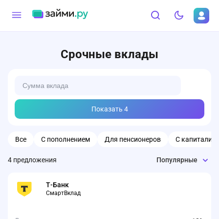
Срочные вклады
Показать
4
Все
С пополнением
Для пенсионеров
С капитализ
4
предложения
Популярные
Т-Банк
СмартВклад