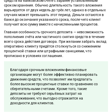
средств на банковском счёте с заранее установленным
33
530
1298
0
0
0
62
492
1643
сроком хранения. Обычно длительность такого вложения
396
0
1413
варьируется от двух недель до трёх лет, однако в отдельных
случаях может превышать этот период. Деньги остаются в
банке до окончания указанного срока, после чего клиент
получает всю сумму вместе с начисленными процентов.
Главная особенность срочного депозита — невозможность
пополнения счёта или частичного снятия средств в течение
всего срока действия договора. При желании забрать вклад
оперативно клиенту придётся столкнуться со снижением
процентной ставки или штрафными санкциями, что
прописано в условиях соглашения.
Благодаря срочным вложениям финансовые
организации могут более эффективно планировать
движение средств, что позволяет им предлагать
более высокие процентные ставки по сравнению со
сберегательными счетами. Кроме того, такие
депозиты не требуют серьёзных затрат на
обслуживание, что выгодно отражается на
доходности для клиентов.