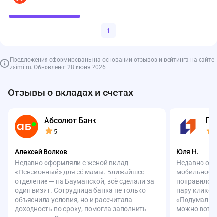
1
Предложения сформированы на основании отзывов и рейтинга на сайте
zaimi.ru. Обновлено: 28 июня 2026
Отзывы о вкладах и счетах
Абсолют Банк
ПС
5
Алексей Волков
Юля Н.
Недавно оформляли с женой вклад
Недавно офо
«Пенсионный» для её мамы. Ближайшее
мобильное п
отделение — на Бауманской, всё сделали за
понравилось
один визит. Сотрудница банка не только
пару кликов
объяснила условия, но и рассчитала
«Подумал – 
доходность по сроку, помогла заполнить
можно вот т