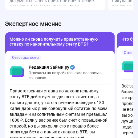
документы. Очень приятное впечатление,
никуда не н
всё чётко, без навязываний. Ушли
приятная, д
довольные. Спасибо за человеческий
счет момент
подход!
приложении 
Экспертное мнение
Удобно.
Можно ли снова получить приветственную
Что буд
ставку по накопительному счету ВТБ?
Ответ э
Ответ эксперта
Редакция Займи.ру
Отвечаем на потребительские вопросы о
финансах
Всё зав
Приветственная ставка по накопительному
банки а
счету ВТБ действует не для всех клиентов, а
же срок
только для тех, у кого в течение последних 180
пролонг
календарных дней совокупный остаток по всем
не всег
вкладам и накопительным счетам не превышал
вы хоти
1000 ₽. Если у вас ранее был счет с повышенной
лучше з
ставкой, но вы закрыли его и прошло более
подключ
полугода без активных вкладов в ВТБ, вы
перевод
можете снова воспользоваться этой