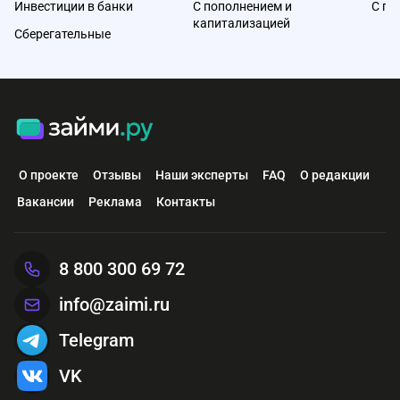
Инвестиции в банки
С пополнением и
С по
капитализацией
Сберегательные
О проекте
Отзывы
Наши эксперты
FAQ
О редакции
Вакансии
Реклама
Контакты
8 800 300 69 72
info@zaimi.ru
Telegram
VK