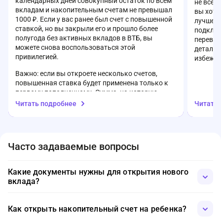
календарных дней совокупный остаток по всем
не всег
вкладам и накопительным счетам не превышал
вы хоти
1000 ₽. Если у вас ранее был счет с повышенной
лучше з
ставкой, но вы закрыли его и прошло более
подключ
полугода без активных вкладов в ВТБ, вы
перевод
можете снова воспользоваться этой
детали 
привилегией.
избежат
Важно: если вы откроете несколько счетов,
повышенная ставка будет применена только к
первому пополненному. Сумма, на которую
начисляется приветственная ставка,
Читать подробнее
Читать
ограничена — до 1 млн ₽ (или до 10 млн ₽ для
клиентов пакета «Привилегия»). Свыше этого
порога действует базовая ставка.
Часто задаваемые вопросы
Также стоит учитывать, что проценты
начисляются только на остаток свыше 1000 ₽,
даже если ставка действует с момента
Какие документы нужны для открытия нового
открытия. Подробные условия актуальной
вклада?
ставки можно уточнить на официальном сайте
банка: vtb.ru или по телефону горячей линии 8
Для открытия вклада достаточно предъявить паспорт.
(800) 100-24-24.
Однако, если вы хотите воспользоваться специальной
Как открыть накопительный счет на ребенка?
программой, например, оформить вклад для пенсионеров,