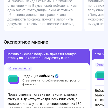
«Пенсионный» для её мамы. Ближайшее
мобильное п
отделение — на Бауманской, всё сделали за
понравилось
один визит. Сотрудница банка не только
пару кликов
объяснила условия, но и рассчитала
«Подумал – 
доходность по сроку, помогла заполнить
можно вот т
документы. Очень приятное впечатление,
никуда не н
всё чётко, без навязываний. Ушли
приятная, д
довольные. Спасибо за человеческий
счет момент
подход!
приложении 
Экспертное мнение
Удобно.
Можно ли снова получить приветственную
Что буд
ставку по накопительному счету ВТБ?
Ответ э
Ответ эксперта
Редакция Займи.ру
Отвечаем на потребительские вопросы о
финансах
Всё зав
Приветственная ставка по накопительному
банки а
счету ВТБ действует не для всех клиентов, а
же срок
только для тех, у кого в течение последних 180
пролонг