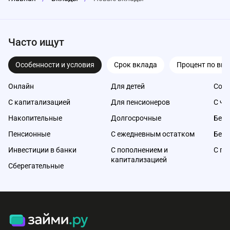
Часто ищут
Особенности и условия
Срок вклада
Процент по вкл
Онлайн
Для детей
Со с
С капитализацией
Для пенсионеров
С ча
Накопительные
Долгосрочные
Без 
Пенсионные
С ежедневным остатком
Без 
Инвестиции в банки
С пополнением и
С по
капитализацией
Сберегательные