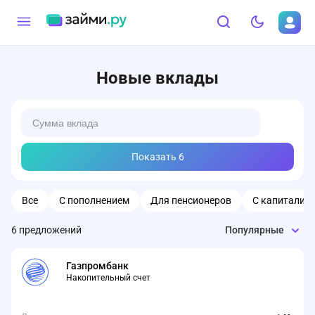
Новые вклады
Показать
6
Все
С пополнением
Для пенсионеров
С капитализ
6
предложений
Популярные
Газпромбанк
Накопительный счет