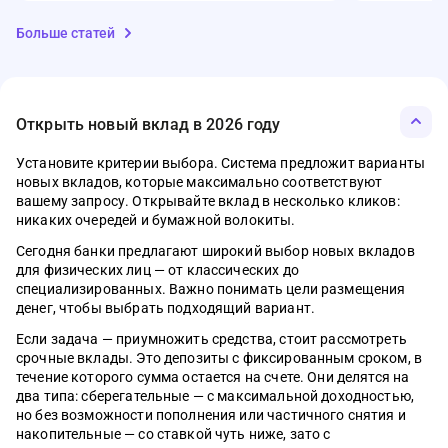
Больше статей
Открыть новый вклад в 2026 году
Установите критерии выбора. Система предложит варианты
новых вкладов, которые максимально соответствуют
01.08.2026
07.05.2026
03.04.2026
12.01.2026
01.03.2026
03.05.2026
МФО
Банки
Деньги
Ипотека
Кредитные карты
Кредиты
МФО
Банки
Деньги
Ипотека
Кредитные ка
Кредиты
вашему запросу. Открывайте вклад в несколько кликов:
никаких очередей и бумажной волокиты.
Семейная ипотека, облигации,
Что такое электронный кошелёк WB и
Материнский капитал в 2026 году: сумма,
Ипотека без стресса: полный список
Топ-5 кредитных карт с длинным льготным
Как отличить кредит от рассрочки
Что изменитс
Рейтинг моб
Сервис Сбер 
Самозанятый
ТОП-5 кред
Топ-5 креди
автокредиты, рынок труда – главное за
зачем у него лимиты
условия и как потратить без ошибок
документов, чтобы банк сказал «да»
периодом в 2026 году
Новые прави
2026 году
личный каб
на квартиру
льготным п
году
Сегодня банки предлагают широкий выбор новых вкладов
неделю
1544
540
0
0
1144
463
для физических лиц — от классических до
54
524
1292
0
0
0
49
490
1633
специализированных. Важно понимать цели размещения
395
0
1407
денег, чтобы выбрать подходящий вариант.
Если задача — приумножить средства, стоит рассмотреть
срочные вклады. Это депозиты с фиксированным сроком, в
течение которого сумма остается на счете. Они делятся на
два типа: сберегательные — с максимальной доходностью,
но без возможности пополнения или частичного снятия и
накопительные — со ставкой чуть ниже, зато с