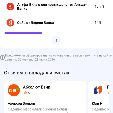
Альфа‑Вклад для новых денег от Альфа-
13.7%
Банка
14%
Сейв от Яндекс Банка
1
Предложения сформированы на основании отзывов и рейтинга на сайте
zaimi.ru. Обновлено: 28 июня 2026
Отзывы о вкладах и счетах
Абсолют Банк
ПС
5
Алексей Волков
Юля Н.
Недавно оформляли с женой вклад
Недавно офо