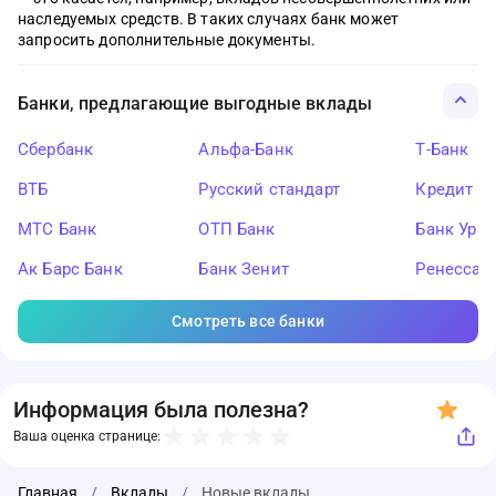
наследуемых средств. В таких случаях банк может
запросить дополнительные документы.
Банки, предлагающие выгодные вклады
Сбербанк
Альфа-Банк
Т-Банк
ВТБ
Русский стандарт
Кредит Ев
МТС Банк
ОТП Банк
Банк Ура
Ак Барс Банк
Банк Зенит
Ренессан
Смотреть все банки
Информация была полезна?
Ваша оценка странице:
Главная
/
Вклады
/
Новые вклады