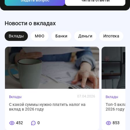
Задать вопрос
Читать ответы
Новости о вкладах
Вклады
МФО
Банки
Деньги
Ипотека
07.04.2026
Вклады
Вклады
С какой суммы нужно платить налог на
Топ-5 вклад
вклад в 2026 году
2026 году
452
0
853