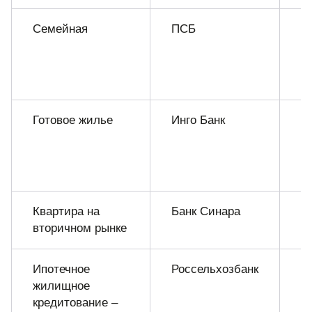
Семейная
ПСБ
Д
0
Готовое жилье
Инго Банк
Д
0
Квартира на
Банк Синара
Д
вторичном рынке
0
Ипотечное
Россельхозбанк
Д
жилищное
0
кредитование –