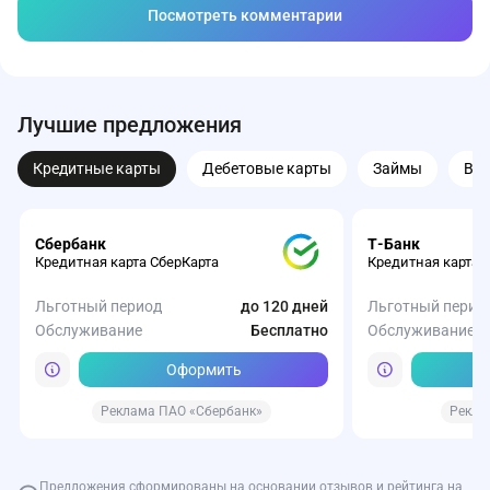
Посмотреть комментарии
Лучшие предложения
Кредитные карты
Дебетовые карты
Займы
Вк
Сбербанк
Т-Банк
Кредитная карта СберКарта
Кредитная карта 
Льготный период
до 120 дней
Льготный перио
Обслуживание
Бесплатно
Обслуживание
Оформить
Реклама ПАО «Сбербанк»
Рекла
Предложения сформированы на основании отзывов и рейтинга на