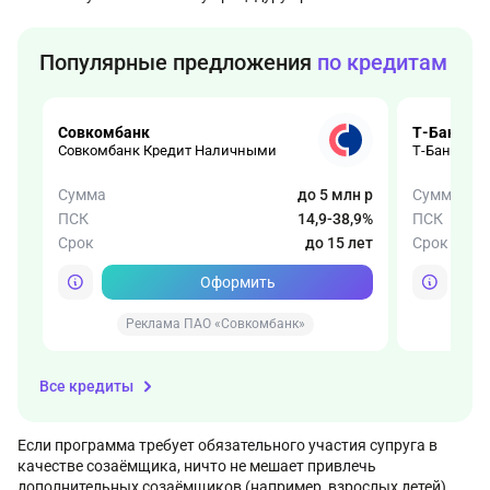
Популярные предложения
по кредитам
Совкомбанк
Т-Банк
Совкомбанк Кредит Наличными
Т-Банк Авт
Сумма
до 5 млн р
Сумма
ПСК
14,9-38,9%
ПСК
Срок
до 15 лет
Срок
Оформить
Реклама ПАО «Совкомбанк»
Все кредиты
Если программа требует обязательного участия супруга в
качестве созаёмщика, ничто не мешает привлечь
дополнительных созаёмщиков (например, взрослых детей).