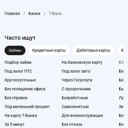
Главная
/
Банки
/
Т-Банк
Часто ищут
Займы
Кредитные карты
Дебетовые карты
Ка
Подбор займа
На банковскую карту
С пл
Под залог ПТС
Под залог авто
Без 
Круглосуточные
Через Госуслуги
Без 
Без посещения офиса
С просрочками
Быс
Без справок
Безработным
Луч
Под маленький процент
Самозанятым
Займ
На карту Т-Банка
Для военнослужащих
Без 
За 5 минут
Без отказа
Без 