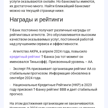
услуги оказываются онлайн. Но банкоматы имеются,
предпочтений и привычек.
переводить деньги между своими счетами и другим
их достаточно много. Найти ближайший банкомат
лицам;
Чтобы авторизоваться в приложении, потребуется
можно на текущей странице ниже.
открывать и закрывать вклады;
логин и пароль. Можно использовать и другие
Награды и рейтинги
способы, например, вход по отпечатку пальца, если
приобретать страховку и оформлять подписки;
предварительно настроить его.
получать данные о содержащиеся на своих счетах
Т-Банк постоянно получает различные награды от
Чтобы скачать приложение, придется использовать
деньгах и заказывать выписки;
рейтинговых агентств. Это обуславливается высоким
RuStore, так как в официальном магазине от Гугл оно
качеством оказываемых услуг, постоянной работой
менять валюту и переводить ее между счетами;
недоступно. Это связано с введением санкционного
над улучшением сервиса и эффективности.
режима, под который попал и Т-Банк. С
заказывать дополнительные карты;
использованием приложения на Айфон могут
Агентство АКРА, в апреле 2024 года, повысило
оформлять кредиты и погашать те, что были
возникнуть трудности, но можно отдельно скачать
кредитный рейтинг
Т-Банка (на тот момент он
оформлены;
установочный файл на сайте банка.
именовался Тинькофф). Присвоенный уровень – АА.
торговать на рынке ценных бумаг, инвестировать в
Эксперт РА присваивает организации рейтинг АА со
иные активы.
стабильным прогнозом. Информация обновлена в
управлять бизнесом;
сентябре 2024 года.
отправлять вопросы в чате с менеджерами.
Национальные Кредитные Рейтинги (НКР) в 2023
году присвоил Т-Банку рейтинг ВВВ и дает стабильный
На сайте также можно читать материалы, связанные
прогноз.
с работой, инвестированием, бизнесом.
На этом достижения организации не заканчиваются.