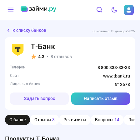
К списку банков
Обновлено: 13 декабря 2025
Т-Банк
4.3
8 отзывов
•
Телефон
8 800 333-33-33
Сайт
www.tbank.ru
Лицензия банка
№ 2673
Задать вопрос
Написать отзыв
О банке
Отзывы
8
Реквизиты
Вопросы
14
Личн
Продукты Т-Банка