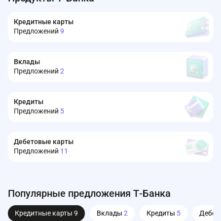
Кредитные карты
Предложений
9
Вклады
Предложений
2
Кредиты
Предложений
5
Дебетовые карты
Предложений
11
Популярные предложения Т-Банка
Кредитные карты
9
Вклады
2
Кредиты
5
Дебет