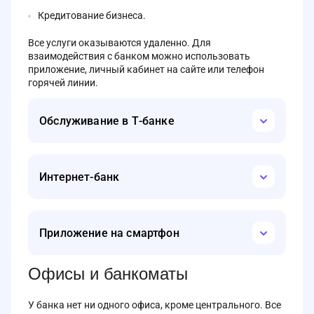
Кредитование бизнеса.
Все услуги оказываются удаленно. Для
взаимодействия с банком можно использовать
приложение, личный кабинет на сайте или телефон
горячей линии.
Обслуживание в Т-банке
Т-Банк оказывает услуги только онлайн. У него нет
офисов и представительств, кроме центрального,
Интернет-банк
расположенного в Москве. Но в нем не ведется прием.
Он используется только как штаб-квартира.
На официальном сайте банка можно получить все
услуги, которые он предоставляет. Для входа
Приложение на смартфон
используется логин и пароль, которые можно
получить при наличии карты. Для этого нужно
заказать ее доставку курьером по телефону или через
С помощью приложение можно получить все те же
Офисы и банкоматы
портал.
услуги, что и через сайт. В некоторых случаях
использование смартфона представляется более
На сайте можно управлять любыми услугами:
У банка нет ни одного офиса, кроме центрального. Все
удобным, но здесь все зависит от личных