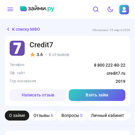
К списку МФО
Обновлено: 25 марта 2026
Credit7
3.6
6 отзывов
•
Телефон
8 800 222-80-22
Оф. сайт
credit7.ru
Год основания
2019
Написать отзыв
Взять займ
О займе
Отзывы
6
Вопросы
0
Личный кабинет
О