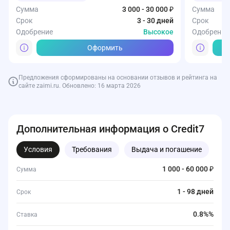
Сумма
3 000 - 30 000 ₽
Сумма
Срок
3 - 30 дней
Срок
Одобрение
Высокое
Одобрение
Оформить
Предложения сформированы на основании отзывов и рейтинга на
сайте zaimi.ru. Обновлено: 16 марта 2026
Дополнительная информация о Credit7
Условия
Требования
Выдача и погашение
Д
1 000 - 60 000 ₽
Сумма
1 - 98 дней
Срок
0.8%%
Ставка