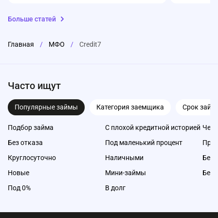
Больше статей
Главная
/
МФО
/
Credit7
Часто ищут
Популярные займы
Категория заемщика
Срок займ
Подбор займа
С плохой кредитной историей
Чере
Без отказа
Под маленький процент
Про
Круглосуточно
Наличными
Без 
Новые
Мини-займы
Без 
Под 0%
В долг