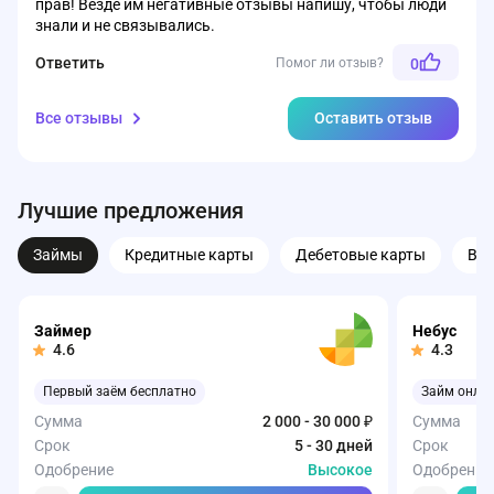
прав! Везде им негативные отзывы напишу, чтобы люди
знали и не связывались.
Ответить
Помог ли отзыв?
0
Все отзывы
Оставить отзыв
Лучшие предложения
Займы
Кредитные карты
Дебетовые карты
Вк
Займер
Небус
4.6
4.3
Первый заём бесплатно
Займ онла
Сумма
2 000 - 30 000 ₽
Сумма
Срок
5 - 30 дней
Срок
Одобрение
Высокое
Одобрение