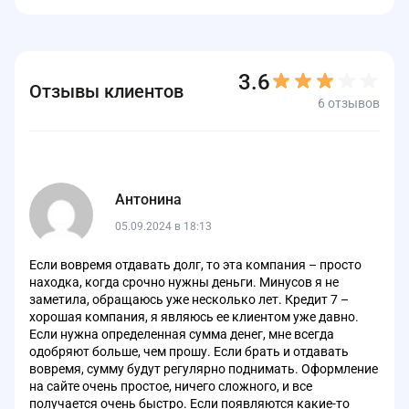
Телефон горячей линии. Если у вас возникли вопросы
doc@credit7.online
.
по остатку долга или нужна дополнительная помощь,
8 (800) 222 80 22
позвоните по бесплатному номеру
.
После получения запроса компания предоставит
Специалисты ответят на все ваши вопросы и помогут
клиенту шаблон заявления на удаление учётной записи.
3.6
разобраться в деталях.
Его нужно заполнить и отправить обратно.
Отзывы клиентов
6 отзывов
Электронная почта. Вы также можете отправить
Учётная запись будет удалена в течение пяти рабочих
doc@creditseven.ru
запрос на адрес
. Операторы
дней с момента получения заявления компанией.
обработают ваше сообщение и предоставят всю
необходимую информацию об остатке по займу.
Антонина
05.09.2024 в 18:13
Если вовремя отдавать долг, то эта компания – просто
находка, когда срочно нужны деньги. Минусов я не
заметила, обращаюсь уже несколько лет. Кредит 7 –
хорошая компания, я являюсь ее клиентом уже давно.
Если нужна определенная сумма денег, мне всегда
одобряют больше, чем прошу. Если брать и отдавать
вовремя, сумму будут регулярно поднимать. Оформление
на сайте очень простое, ничего сложного, и все
получается очень быстро. Если появляются какие-то