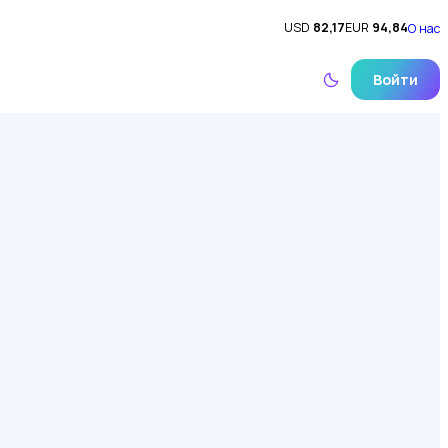
USD
82,17
EUR
94,84
О нас
Войти