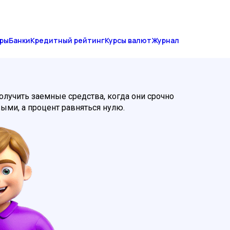
ры
Банки
Кредитный рейтинг
Курсы валют
Журнал
лучить заемные средства, когда они срочно
выми, а процент равняться нулю.