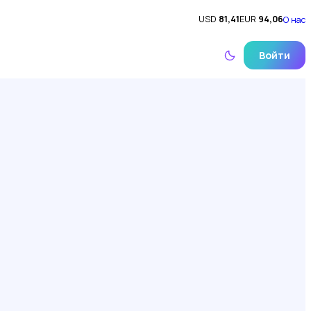
USD
81,41
EUR
94,06
О нас
Войти