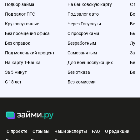
Подбор займа
На банковскую карту
С пл
Под залог ПТС
Под залог авто
Без 
Круглосуточные
Через Госуслуги
Без 
Без посещения офиса
С просрочками
Быс
Без справок
Безработным
Луч
Под маленький процент
Самозанятым
Займ
На карту Т-Банка
Для военнослужащих
Без 
За 5 минут
Без отказа
Без 
С 18 лет
Без комиссии
О проекте
Отзывы
Наши эксперты
FAQ
О редакции