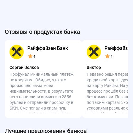
Отзывы о продуктах банка
Райффайзен Банк
Райффайзен
4
5
Сергей Волков
Виктор
Профукал минимальный платеж
Недавно решил перевес
по кредитке. Обидно, что это
кредитной карты друго
произошло из-за моей
на карту Райфы. На уд
невнимательности, в результате
процесс прошёл без за
чего начислили комиссию 2856
без комиссии. Погашен
рублей и отправили просрочку в
по таким картам с хор
БКИ. Смс попали в спам, пуш-
условиями реально обл
уведомлений не видел, и почему-
жизнь. Но особенно хо
то в приложении не
отметить техподдержку
отображалась просрочка.
на связи, всегда помогу
Лучшие предложения банков
Обратился в поддержку банка,
Условия просто отличн