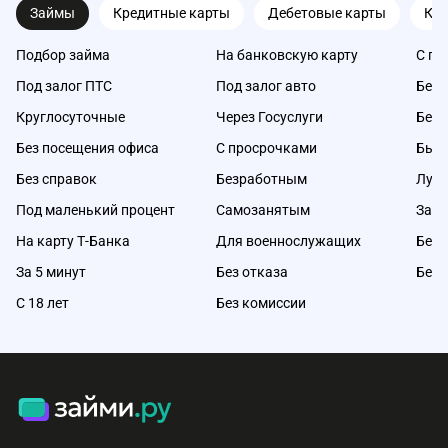
Займы
Кредитные карты
Дебетовые карты
Ка
Подбор займа
На банковскую карту
С пл
Под залог ПТС
Под залог авто
Без 
Круглосуточные
Через Госуслуги
Без 
Без посещения офиса
С просрочками
Быс
Без справок
Безработным
Луч
Под маленький процент
Самозанятым
Займ
На карту Т-Банка
Для военнослужащих
Без 
За 5 минут
Без отказа
Без 
С 18 лет
Без комиссии