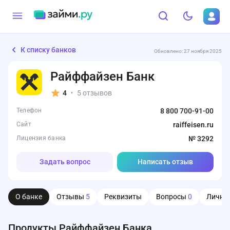
К списку банков
Обновлено: 27 ноября 2025
Райффайзен Банк
4
5 отзывов
•
Телефон
8 800 700-91-00
Сайт
raiffeisen.ru
Лицензия банка
№ 3292
Задать вопрос
Написать отзыв
О банке
Отзывы
5
Реквизиты
Вопросы
0
Личны
Продукты Райффайзен Банка