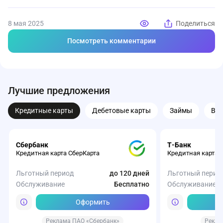
8 мая 2025
Поделиться
Посмотреть комментарии
Лучшие предложения
Кредитные карты
Дебетовые карты
Займы
Вк
Сбербанк
Т-Банк
Кредитная карта СберКарта
Кредитная карта 
Льготный период
до 120 дней
Льготный перио
Обслуживание
Бесплатно
Обслуживание
Оформить
Реклама ПАО «Сбербанк»
Рекла