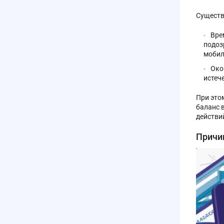
Существ
Вре
подоз
мобил
Око
истеч
При это
баланс 
действи
Причи