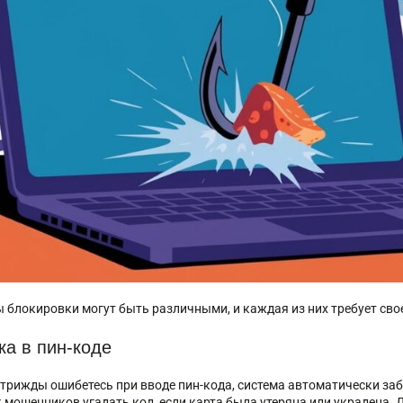
 блокировки могут быть различными, и каждая из них требует сво
а в пин-коде
 трижды ошибетесь при вводе пин-кода, система автоматически за
 мошенников угадать код, если карта была утеряна или украдена. 