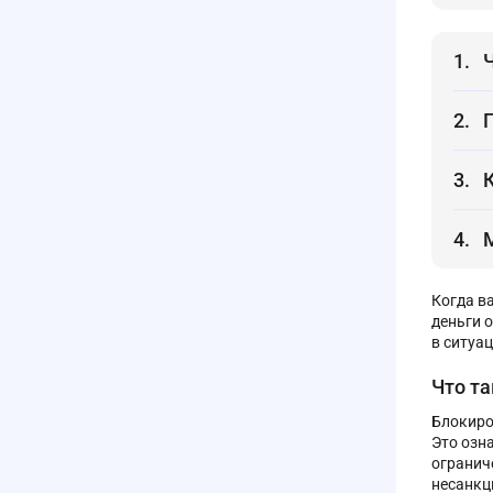
Когда в
деньги 
в ситуац
Что т
Блокиро
Это озн
огранич
несанкц