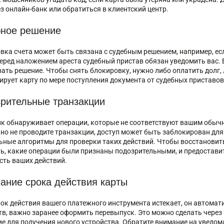
ез онлайн-банк или обратиться в клиентский центр.
ное решение
вка счета может быть связана с судебным решением, например, есл
Перед наложением ареста судебный пристав обязан уведомить вас. 
ать решение. Чтобы снять блокировку, нужно либо оплатить долг, 
ирует карту по мере поступления документа от судебных приставов
рительные транзакции
нк обнаруживает операции, которые не соответствуют вашим обычн
но не проводите транзакции, доступ может быть заблокирован дл
ьные алгоритмы для проверки таких действий. Чтобы восстановить
ь, какие операции были признаны подозрительными, и предостав
сть ваших действий.
ание срока действия карты
рок действия вашего платежного инструмента истекает, он автомат
тв, важно заранее оформить перевыпуск. Это можно сделать через
ие для получения нового устройства. Обратите внимание на уведо