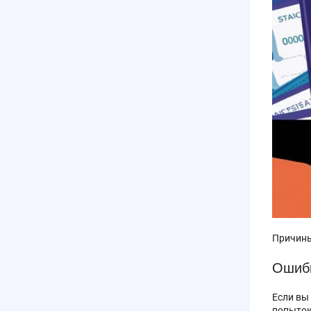
Причины
Ошибк
Если вы
попыток