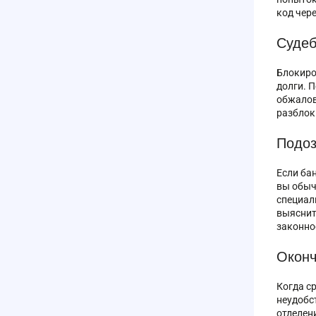
код чер
Судеб
Блокиро
долги. 
обжалов
разблок
Подоз
Если ба
вы обыч
специал
выяснит
законно
Оконч
Когда с
неудобс
отделен