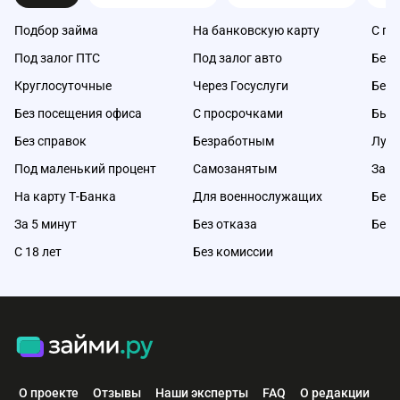
Подбор займа
На банковскую карту
С пл
Под залог ПТС
Под залог авто
Без 
Круглосуточные
Через Госуслуги
Без 
Без посещения офиса
С просрочками
Быс
Без справок
Безработным
Луч
Под маленький процент
Самозанятым
Займ
На карту Т-Банка
Для военнослужащих
Без 
За 5 минут
Без отказа
Без 
С 18 лет
Без комиссии
О проекте
Отзывы
Наши эксперты
FAQ
О редакции