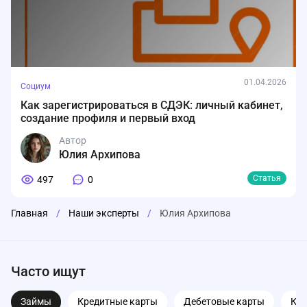
01.04.2026
Социум
Как зарегистрироваться в СДЭК: личный кабинет,
создание профиля и первый вход
Автор
Юлия Архипова
Статья
497
0
Главная
/
Наши эксперты
/
Юлия Архипова
Часто ищут
Займы
Кредитные карты
Дебетовые карты
Ка