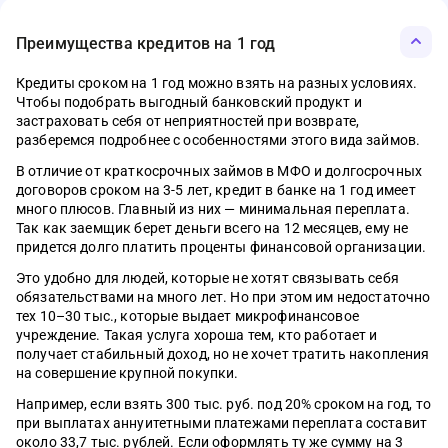
Преимущества кредитов на 1 год
Кредиты сроком на 1 год можно взять на разных условиях.
Чтобы подобрать выгодный банковский продукт и
08.08.2026
07.05.2026
03.04.2026
12.01.2026
01.03.2026
07.04.2026
МФО
Банки
Деньги
Ипотека
Кредитные карты
Вклады
МФО
Банки
Деньги
Ипотека
Кредитные ка
Вклады
застраховать себя от неприятностей при возврате,
разберемся подробнее с особенностями этого вида займов.
Исламский банкинг, дефицит ликвидности,
Что такое электронный кошелёк WB и
Материнский капитал в 2026 году: сумма,
Ипотека без стресса: полный список
Топ-5 кредитных карт с длинным льготным
С какой суммы нужно платить налог на
Семейная ип
Рейтинг моб
Сервис Сбер 
Самозанятый
ТОП-5 кред
Топ-5 вклад
инфляция, рынок труда и ИИ – главное за
зачем у него лимиты
условия и как потратить без ошибок
документов, чтобы банк сказал «да»
периодом в 2026 году
вклад в 2026 году
автокредиты
2026 году
личный каб
на квартиру
льготным п
2026 году
В отличие от краткосрочных займов в МФО и долгосрочных
неделю
неделю
1565
540
0
0
1156
465
договоров сроком на 3-5 лет, кредит в банке на 1 год имеет
20
525
1295
455
0
0
0
0
57
490
1635
853
много плюсов. Главный из них — минимальная переплата.
Так как заемщик берет деньги всего на 12 месяцев, ему не
придется долго платить проценты финансовой организации.
Это удобно для людей, которые не хотят связывать себя
обязательствами на много лет. Но при этом им недостаточно
тех 10–30 тыс., которые выдает микрофинансовое
учреждение. Такая услуга хороша тем, кто работает и
получает стабильный доход, но не хочет тратить накопления
на совершение крупной покупки.
Например, если взять 300 тыс. руб. под 20% сроком на год, то
при выплатах аннуитетными платежами переплата составит
около 33,7 тыс. рублей. Если оформлять ту же сумму на 3