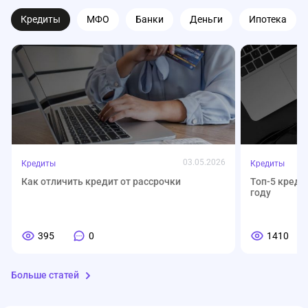
Кредиты
МФО
Банки
Деньги
Ипотека
03.05.2026
Кредиты
Кредиты
Как отличить кредит от рассрочки
Топ-5 креди
году
395
0
1410
Больше статей