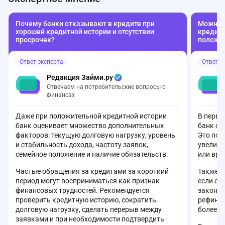
перезвонить, но с тех пор тишина. В итоге
неубедитель
поехала в офис. Сотрудники явно не в
мобильное п
Почему банки отказывают в кредите при
Можно л
курсе, что такой продукт вообще
совсем не ну
хорошей кредитной истории и отсутствии
кредиту
существует. Позвали кого-то и тут
своими день
просрочек?
положе
выясняется, что без кода с сайта (где нет
так бездумн
формы!) заявку не примут. Плюс удивило,
она переста
Ответ эксперта
Ответ э
что банк не может определить мой доход по
функции? За 
отчислениям в ПФР. Впечатление, что в
такого не вы
Редакция Займи.ру
банке творится полнейший бардак. Как
делается на
Отвечаем на потребительские вопросы о
вообще можно оформлять кредит в таком
Очень разоч
финансах
«сервисе»?
Даже при положительной кредитной истории
В перву
банк оценивает множество дополнительных
банк с 
факторов: текущую долговую нагрузку, уровень
Это поз
и стабильность дохода, частоту заявок,
увеличи
семейное положение и наличие обязательств.
или вре
Частые обращения за кредитами за короткий
Также с
период могут восприниматься как признак
если он
финансовых трудностей. Рекомендуется
законом
проверить кредитную историю, сократить
рефинан
долговую нагрузку, сделать перерыв между
более в
заявками и при необходимости подтвердить