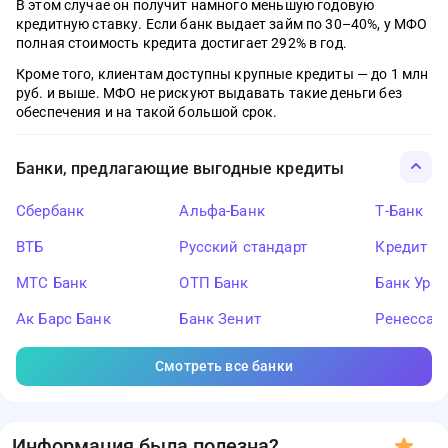
В этом случае он получит намного меньшую годовую
кредитную ставку. Если банк выдает займ по 30–40%, у МФО
полная стоимость кредита достигает 292% в год.
Кроме того, клиентам доступны крупные кредиты — до 1 млн
руб. и выше. МФО не рискуют выдавать такие деньги без
обеспечения и на такой большой срок.
Банки, предлагающие выгодные кредиты
Сбербанк
Альфа-Банк
Т-Банк
ВТБ
Русский стандарт
Кредит Ев
МТС Банк
ОТП Банк
Банк Ура
Ак Барс Банк
Банк Зенит
Ренессан
Смотреть все банки
Информация была полезна?