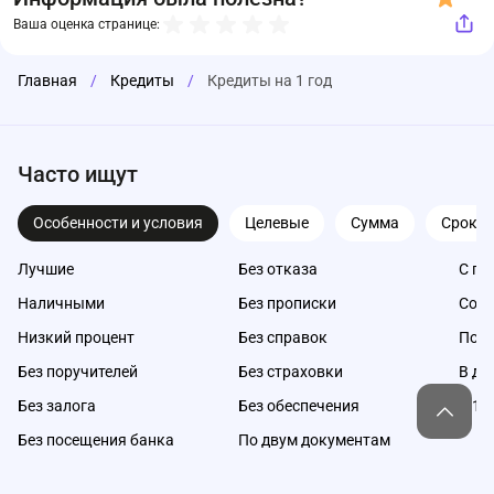
Ваша оценка странице:
Главная
/
Кредиты
/
Кредиты на 1 год
Часто ищут
Особенности и условия
Целевые
Сумма
Срок
Лучшие
Без отказа
С пл
Наличными
Без прописки
Со с
Низкий процент
Без справок
Под 
Без поручителей
Без страховки
В де
Без залога
Без обеспечения
С 18
Без посещения банка
По двум документам