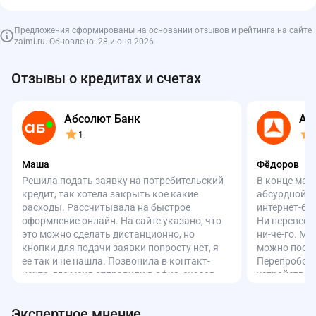
Предложения сформированы на основании отзывов и рейтинга на сайте
zaimi.ru. Обновлено: 28 июня 2026
Отзывы о кредитах и счетах
Абсолют Банк
Аз
1
Маша
Фёдоров
Решила подать заявку на потребительский
В конце мар
кредит, так хотела закрыть кое какие
абсурдной с
расходы. Рассчитывала на быстрое
интернет-ба
оформление онлайн. На сайте указано, что
Ни перевести
это можно сделать дистанционно, но
ни-че-го. Ма
кнопки для подачи заявки попросту нет, я
можно посмо
ее так и не нашла. Позвонила в контакт-
Перепробова
центр, где меня отправили в офис, сказав,
устройства,
что онлайн оформить нельзя. Перезвонила
Всё зря. По
снова, но ответил уже другой оператор и
честно сказа
Экспертное мнение
вроде бы что-то записал, пообещал
«работают на