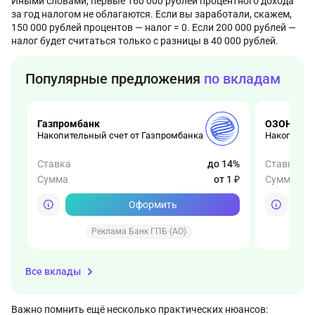
Иными словами, первые 160 000 рублей процентного дохода
за год налогом не облагаются. Если вы заработали, скажем,
150 000 рублей процентов — налог = 0. Если 200 000 рублей —
налог будет считаться только с разницы в 40 000 рублей.
Популярные предложения
по вкладам
Газпромбанк
ОЗОН Бан
Накопительный счет от Газпромбанка
Накопитель
Ставка
до 14%
Ставка
Сумма
от 1 ₽
Сумма
Оформить
Реклама Банк ГПБ (АО)
Все вклады
Важно помнить ещё несколько практических нюансов: