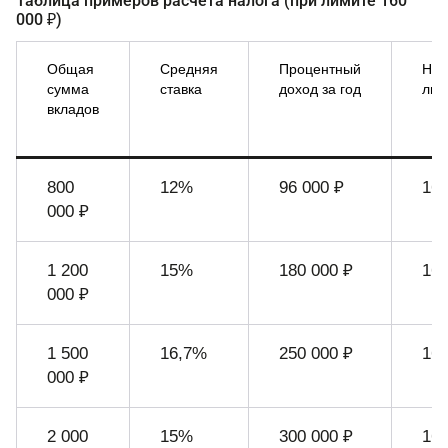
Таблица примеров расчёта налога (при лимите 160
000 ₽)
Общая
Средняя
Процентный
Нео
сумма
ставка
доход за год
лим
вкладов
800
12%
96 000 ₽
160
000 ₽
1 200
15%
180 000 ₽
160
000 ₽
1 500
16,7%
250 000 ₽
160
000 ₽
2 000
15%
300 000 ₽
160