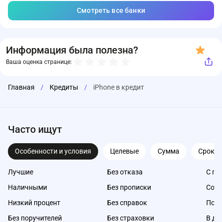
Смотреть все банки
Информация была полезна?
Ваша оценка странице:
Главная
/
Кредиты
/
iPhone в кредит
Часто ищут
Особенности и условия
Целевые
Сумма
Срок
Лучшие
Без отказа
С пл
Наличными
Без прописки
Со с
Низкий процент
Без справок
Под 
Без поручителей
Без страховки
В де