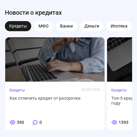
Новости о кредитах
Кредиты
МФО
Банки
Деньги
Ипотека
03.05.2026
Кредиты
Кредиты
Как отличить кредит от рассрочки
Топ-5 креди
году
390
0
1393