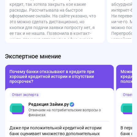
кредит, так хотела закрыть кое какие
абсурдной с
расходы. Рассчитывала на быстрое
интернет-ба
оформление онлайн. На сайте указано, что
Ни перевести
это можно сделать дистанционно, но
ни-че-го. Ма
кнопки для подачи заявки попросту нет, я
можно посмо
ее так и не нашла. Позвонила в контакт-
Перепробова
центр, где меня отправили в офис, сказав,
устройства,
что онлайн оформить нельзя. Перезвонила
Всё зря. По
снова, но ответил уже другой оператор и
честно сказа
Экспертное мнение
вроде бы что-то записал, пообещал
«работают на
перезвонить, но с тех пор тишина. В итоге
неубедитель
поехала в офис. Сотрудники явно не в
мобильное п
Почему банки отказывают в кредите при
Можно л
курсе, что такой продукт вообще
совсем не ну
хорошей кредитной истории и отсутствии
кредиту
существует. Позвали кого-то и тут
своими день
просрочек?
положе
выясняется, что без кода с сайта (где нет
так бездумн
формы!) заявку не примут. Плюс удивило,
она переста
Ответ эксперта
Ответ э
что банк не может определить мой доход по
функции? За 
отчислениям в ПФР. Впечатление, что в
такого не вы
Редакция Займи.ру
банке творится полнейший бардак. Как
делается на
Отвечаем на потребительские вопросы о
вообще можно оформлять кредит в таком
Очень разоч
финансах
«сервисе»?
Даже при положительной кредитной истории
В перву
банк оценивает множество дополнительных
банк с 