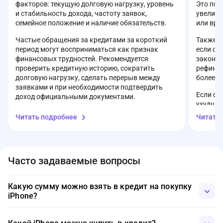
факторов: текущую долговую нагрузку, уровень
Это поз
и стабильность дохода, частоту заявок,
увеличи
семейное положение и наличие обязательств.
или вре
Частые обращения за кредитами за короткий
Также с
период могут восприниматься как признак
если он
финансовых трудностей. Рекомендуется
законом
проверить кредитную историю, сократить
рефинан
долговую нагрузку, сделать перерыв между
более в
заявками и при необходимости подтвердить
Если фи
доход официальными документами.
ухудшил
получит
Читать подробнее
Читать
финансо
доступн
задолже
Часто задаваемые вопросы
Какую сумму можно взять в кредит на покупку
iPhone?
Сумма кредита на покупку iPhone зависит от банка и
конкретного предложения. Обычно она покрывает полную