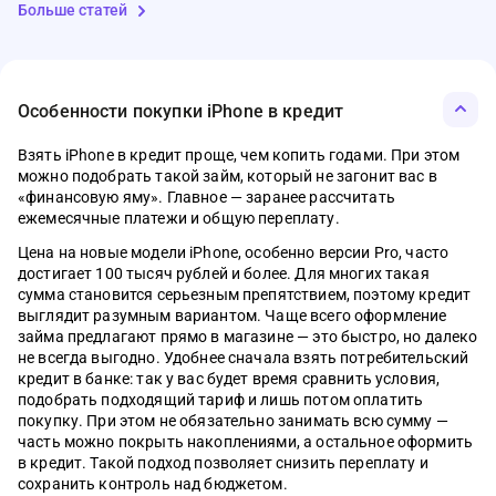
Больше статей
Особенности покупки iPhone в кредит
Взять iPhone в кредит проще, чем копить годами. При этом
можно подобрать такой займ, который не загонит вас в
01.08.2026
07.05.2026
03.04.2026
12.01.2026
01.03.2026
07.04.2026
МФО
Банки
Деньги
Ипотека
Кредитные карты
Вклады
МФО
Банки
Деньги
Ипотека
Кредитные ка
Вклады
«финансовую яму». Главное — заранее рассчитать
ежемесячные платежи и общую переплату.
Семейная ипотека, облигации,
Что такое электронный кошелёк WB и
Материнский капитал в 2026 году: сумма,
Ипотека без стресса: полный список
Топ-5 кредитных карт с длинным льготным
С какой суммы нужно платить налог на
Что изменитс
Рейтинг моб
Сервис Сбер 
Самозанятый
ТОП-5 кред
Топ-5 вклад
автокредиты, рынок труда – главное за
зачем у него лимиты
условия и как потратить без ошибок
документов, чтобы банк сказал «да»
периодом в 2026 году
вклад в 2026 году
Новые прави
2026 году
личный каб
на квартиру
льготным п
2026 году
Цена на новые модели iPhone, особенно версии Pro, часто
неделю
1516
536
0
0
1125
460
достигает 100 тысяч рублей и более. Для многих такая
40
518
1288
445
0
0
0
0
36
485
1631
845
сумма становится серьезным препятствием, поэтому кредит
выглядит разумным вариантом. Чаще всего оформление
займа предлагают прямо в магазине — это быстро, но далеко
не всегда выгодно. Удобнее сначала взять потребительский
кредит в банке: так у вас будет время сравнить условия,
подобрать подходящий тариф и лишь потом оплатить
покупку. При этом не обязательно занимать всю сумму —
часть можно покрыть накоплениями, а остальное оформить
в кредит. Такой подход позволяет снизить переплату и
сохранить контроль над бюджетом.