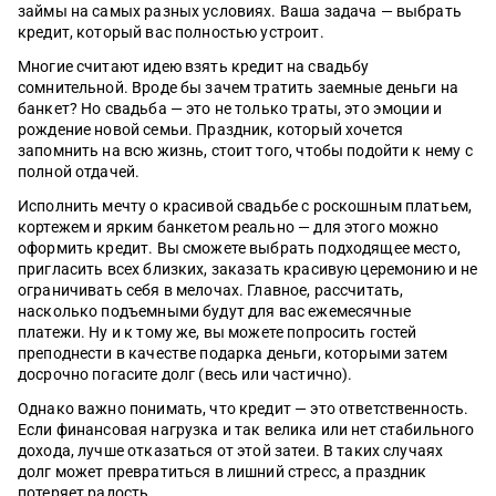
01.08.2026
07.05.2026
03.04.2026
12.01.2026
01.03.2026
07.04.2026
МФО
Банки
Деньги
Ипотека
Кредитные карты
Вклады
МФО
Банки
Деньги
Ипотека
Кредитные ка
Вклады
займы на самых разных условиях. Ваша задача — выбрать
кредит, который вас полностью устроит.
Семейная ипотека, облигации,
Что такое электронный кошелёк WB и
Материнский капитал в 2026 году: сумма,
Ипотека без стресса: полный список
Топ-5 кредитных карт с длинным льготным
С какой суммы нужно платить налог на
Что изменитс
Рейтинг моб
Сервис Сбер 
Самозанятый
ТОП-5 кред
Топ-5 вклад
автокредиты, рынок труда – главное за
зачем у него лимиты
условия и как потратить без ошибок
документов, чтобы банк сказал «да»
периодом в 2026 году
вклад в 2026 году
Новые прави
2026 году
личный каб
на квартиру
льготным п
2026 году
Многие считают идею взять кредит на свадьбу
неделю
1533
538
0
0
1134
462
сомнительной. Вроде бы зачем тратить заемные деньги на
48
523
1291
449
0
0
0
0
41
486
1632
847
банкет? Но свадьба — это не только траты, это эмоции и
рождение новой семьи. Праздник, который хочется
запомнить на всю жизнь, стоит того, чтобы подойти к нему с
полной отдачей.
Исполнить мечту о красивой свадьбе с роскошным платьем,
кортежем и ярким банкетом реально — для этого можно
оформить кредит. Вы сможете выбрать подходящее место,
пригласить всех близких, заказать красивую церемонию и не
ограничивать себя в мелочах. Главное, рассчитать,
насколько подъемными будут для вас ежемесячные
платежи. Ну и к тому же, вы можете попросить гостей
преподнести в качестве подарка деньги, которыми затем
досрочно погасите долг (весь или частично).
Однако важно понимать, что кредит — это ответственность.
Если финансовая нагрузка и так велика или нет стабильного
дохода, лучше отказаться от этой затеи. В таких случаях
долг может превратиться в лишний стресс, а праздник
потеряет радость.