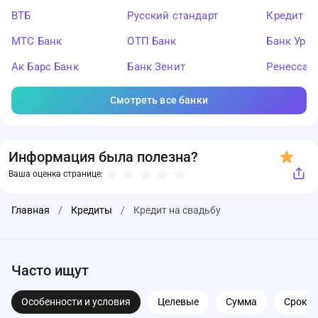
ВТБ
Русский стандарт
Кредит Ев
МТС Банк
ОТП Банк
Банк Ура
Ак Барс Банк
Банк Зенит
Ренессан
Смотреть все банки
Информация была полезна?
Ваша оценка странице:
Главная
/
Кредиты
/
Кредит на свадьбу
Часто ищут
Особенности и условия
Целевые
Сумма
Срок