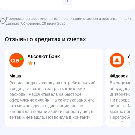
1
Предложения сформированы на основании отзывов и рейтинга на сайте
zaimi.ru. Обновлено: 28 июня 2026
Отзывы о кредитах и счетах
Абсолют Банк
Аз
1
Маша
Фёдоров
Решила подать заявку на потребительский
В конце мар
кредит, так хотела закрыть кое какие
абсурдной с
расходы. Рассчитывала на быстрое
интернет-ба
оформление онлайн. На сайте указано, что
Ни перевести
это можно сделать дистанционно, но
ни-че-го. Ма
кнопки для подачи заявки попросту нет, я
можно посмо
ее так и не нашла. Позвонила в контакт-
Перепробова
центр, где меня отправили в офис, сказав,
устройства,
что онлайн оформить нельзя. Перезвонила
Всё зря. По
снова, но ответил уже другой оператор и
честно сказа