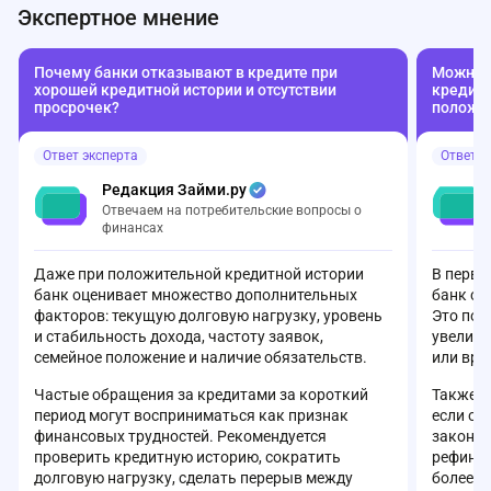
Экспертное мнение
вроде бы что-то записал, пообещал
«работают на
перезвонить, но с тех пор тишина. В итоге
неубедитель
поехала в офис. Сотрудники явно не в
мобильное п
Почему банки отказывают в кредите при
Можно л
курсе, что такой продукт вообще
совсем не ну
хорошей кредитной истории и отсутствии
кредиту
существует. Позвали кого-то и тут
своими день
просрочек?
положе
выясняется, что без кода с сайта (где нет
так бездумн
формы!) заявку не примут. Плюс удивило,
она переста
Ответ эксперта
Ответ э
что банк не может определить мой доход по
функции? За 
отчислениям в ПФР. Впечатление, что в
такого не вы
Редакция Займи.ру
банке творится полнейший бардак. Как
делается на
Отвечаем на потребительские вопросы о
вообще можно оформлять кредит в таком
Очень разоч
финансах
«сервисе»?
Даже при положительной кредитной истории
В перву
банк оценивает множество дополнительных
банк с 
факторов: текущую долговую нагрузку, уровень
Это поз
и стабильность дохода, частоту заявок,
увеличи
семейное положение и наличие обязательств.
или вре
Частые обращения за кредитами за короткий
Также с
период могут восприниматься как признак
если он
финансовых трудностей. Рекомендуется
законом
проверить кредитную историю, сократить
рефинан
долговую нагрузку, сделать перерыв между
более в