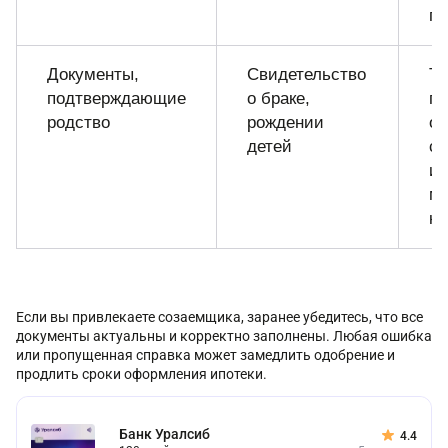
го
Документы,
Свидетельство
Тр
подтверждающие
о браке,
пр
родство
рождении
о
детей
с
ип
ма
ка
Если вы привлекаете созаемщика, заранее убедитесь, что все
документы актуальны и корректно заполнены. Любая ошибка
или пропущенная справка может замедлить одобрение и
продлить сроки оформления ипотеки.
Банк Уралсиб
4.4