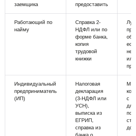
заемщика
предоставить
Работающий по
Справка 2-
Лу
найму
НДФЛ или по
пре
форме банка,
обе
копия
есл
трудовой
нес
книжки
или
пре
Индивидуальный
Налоговая
Мож
предприниматель
декларация
коп
(ИП)
(3-НДФЛ или
с к
УСН),
для
выписка из
под
ЕГРИП,
ста
справка из
дох
банка о