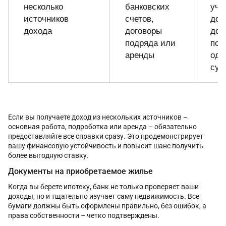
несколько
банковских
учи
источников
счетов,
доп
дохода
договоры
дох
подряда или
пов
аренды
одо
сум
Если вы получаете доход из нескольких источников –
основная работа, подработка или аренда – обязательно
предоставляйте все справки сразу. Это продемонстрирует
вашу финансовую устойчивость и повысит шанс получить
более выгодную ставку.
Документы на приобретаемое жилье
Когда вы берете ипотеку, банк не только проверяет ваши
доходы, но и тщательно изучает саму недвижимость. Все
бумаги должны быть оформлены правильно, без ошибок, а
права собственности – четко подтверждены.