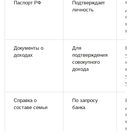
Паспорт РФ
Подтверждает
Об
личность
дл
с
и
по
Документы о
Для
По
доходах
подтверждения
ув
совокупного
с
дохода
кр
у
ус
Справка о
По запросу
Н
составе семьи
банка
д
с
ип
пр