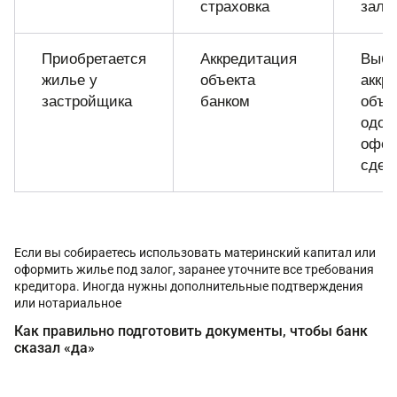
страховка
зало
Приобретается
Аккредитация
Выбо
жилье у
объекта
аккр
застройщика
банком
объе
одоб
офор
сдел
Если вы собираетесь использовать материнский капитал или
оформить жилье под залог, заранее уточните все требования
кредитора. Иногда нужны дополнительные подтверждения
или нотариальное
Как правильно подготовить документы, чтобы банк
сказал «да»