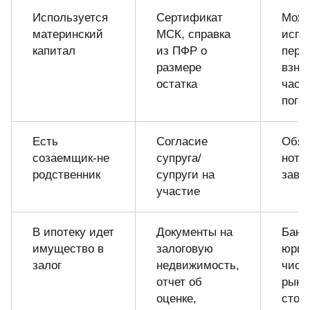
Используется
Сертификат
Мож
материнский
МСК, справка
испо
капитал
из ПФР о
перв
размере
взно
остатка
част
пога
Есть
Согласие
Обяз
созаемщик-не
супруга/
нота
родственник
супруги на
заве
участие
В ипотеку идет
Документы на
Банк
имущество в
залоговую
юрид
залог
недвижимость,
чист
отчет об
рыно
оценке,
стои