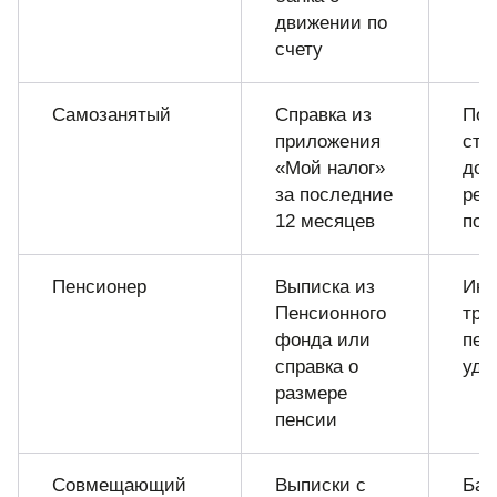
движении по
счету
Самозанятый
Справка из
Под
приложения
ста
«Мой налог»
дох
за последние
рег
12 месяцев
пос
Пенсионер
Выписка из
Ино
Пенсионного
тре
фонда или
пен
справка о
удо
размере
пенсии
Совмещающий
Выписки с
Бан