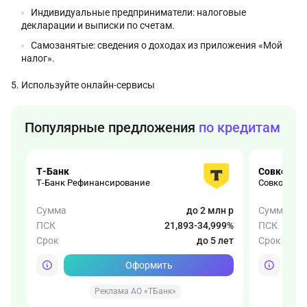
Индивидуальные предприниматели: налоговые
декларации и выписки по счетам.
Самозанятые: сведения о доходах из приложения «Мой
налог».
Используйте онлайн-сервисы
Популярные предложения
по кредитам
Т-Банк
Совкомба
Т-Банк Рефинансирование
Совкомбан
Сумма
до 2 млн р
Сумма
ПСК
21,893-34,999%
ПСК
Срок
до 5 лет
Срок
Оформить
Реклама АО «ТБанк»
Р