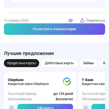
12 января 2026
Поделиться
Посмотреть комментарии
Лучшие предложения
Кредитные карты
Дебетовые карты
Займы
Вк
Сбербанк
Т-Банк
Кредитная карта СберКарта
Кредитная карта 
Льготный период
до 120 дней
Льготный перио
Обслуживание
Бесплатно
Обслуживание
Оформить