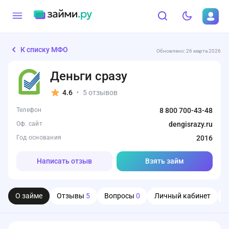
К списку МФО
Обновлено: 26 марта 2026
Деньги сразу
4.6
5 отзывов
•
Телефон
8 800 700-43-48
Оф. сайт
dengisrazy.ru
Год основания
2016
Написать отзыв
Взять займ
О займе
Отзывы
5
Вопросы
0
Личный кабинет
О