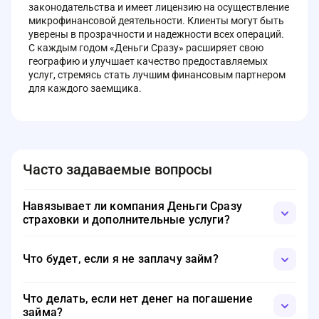
законодательства и имеет лицензию на осуществление
микрофинансовой деятельности. Клиенты могут быть
уверены в прозрачности и надежности всех операций.
С каждым годом «Деньги Сразу» расширяет свою
географию и улучшает качество предоставляемых
услуг, стремясь стать лучшим финансовым партнером
для каждого заемщика.
Часто задаваемые вопросы
Навязывает ли компания Деньги Сразу
страховки и дополнительные услуги?
Нет, компания Деньги Сразу не навязывает страховки и
дополнительные услуги. Однако, при оформлении займа
Что будет, если я не заплачу займ?
клиенту нужно быть внимательным и внимательно
читать все пункты и галочки. Если вам предлагают
Если вы не погасите займ вовремя, это повлечет за
страховку или дополнительные услуги, вы всегда
Что делать, если нет денег на погашение
собой несколько негативных последствий. Прежде
можете отказаться от них на этапе заполнения анкеты.
займа?
всего, ваша кредитная история ухудшится, что