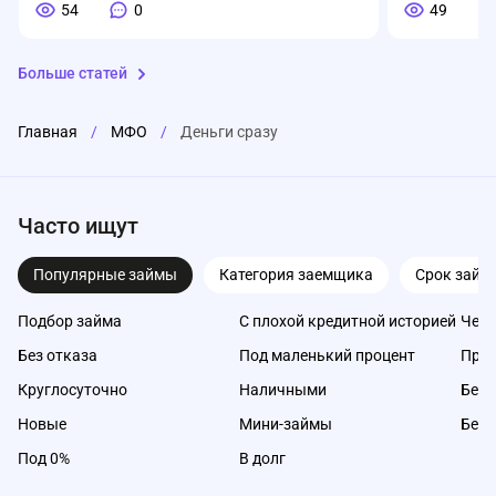
54
0
49
Больше статей
Главная
/
МФО
/
Деньги сразу
Часто ищут
Популярные займы
Категория заемщика
Срок займ
Подбор займа
С плохой кредитной историей
Чере
Без отказа
Под маленький процент
Про
Круглосуточно
Наличными
Без 
Новые
Мини-займы
Без 
Под 0%
В долг