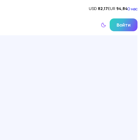
USD
82,17
EUR
94,84
О нас
Войти