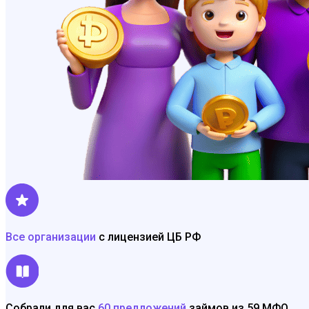
Все организации
с лицензией ЦБ РФ
Собрали для вас
60 предложений
займов из 59 МФО