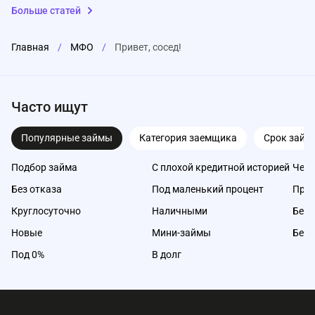
Больше статей
Главная
/
МФО
/
Привет, сосед!
Часто ищут
Популярные займы
Категория заемщика
Срок займ
Подбор займа
С плохой кредитной историей
Чере
Без отказа
Под маленький процент
Про
Круглосуточно
Наличными
Без 
Новые
Мини-займы
Без 
Под 0%
В долг