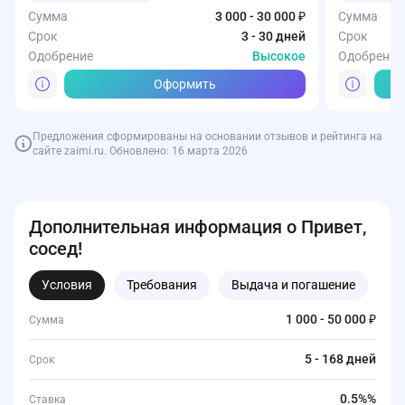
Сумма
3 000 - 30 000 ₽
Сумма
Срок
3 - 30 дней
Срок
Одобрение
Высокое
Одобрение
Оформить
Предложения сформированы на основании отзывов и рейтинга на
сайте zaimi.ru. Обновлено: 16 марта 2026
Дополнительная информация о Привет,
сосед!
Условия
Требования
Выдача и погашение
Д
1 000 - 50 000 ₽
Сумма
5 - 168 дней
Срок
0.5%%
Ставка