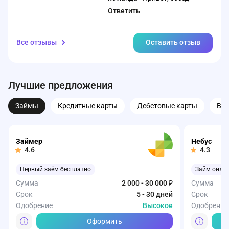
Ответить
Все отзывы
Оставить отзыв
Лучшие предложения
Займы
Кредитные карты
Дебетовые карты
Вк
Займер
Небус
4.6
4.3
Первый заём бесплатно
Займ онла
Сумма
2 000 - 30 000 ₽
Сумма
Срок
5 - 30 дней
Срок
Одобрение
Высокое
Одобрение
Оформить