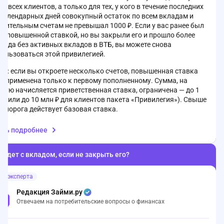
ля всех клиентов, а только для тех, у кого в течение последних
 календарных дней совокупный остаток по всем вкладам и
пительным счетам не превышал 1000 ₽. Если у вас ранее был
 с повышенной ставкой, но вы закрыли его и прошло более
года без активных вкладов в ВТБ, вы можете снова
пользоваться этой привилегией.
о: если вы откроете несколько счетов, повышенная ставка
т применена только к первому пополненному. Сумма, на
рую начисляется приветственная ставка, ограничена — до 1
₽ (или до 10 млн ₽ для клиентов пакета «Привилегия»). Свыше
о порога действует базовая ставка.
е стоит учитывать, что проценты начисляются только на
ать подробнее
ток свыше 1000 ₽, даже если ставка действует с момента
рытия. Подробные условия актуальной ставки можно
нить на официальном сайте банка: vtb.ru или по телефону
будет с вкладом, если не закрыть его?
чей линии 8 (800) 100-24-24.
ет эксперта
Редакция Займи.ру
Отвечаем на потребительские вопросы о финансах