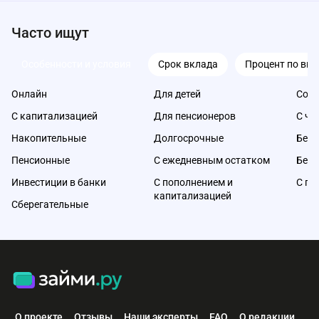
Часто ищут
Особенности и условия
Срок вклада
Процент по вкл
Онлайн
Для детей
Со с
С капитализацией
Для пенсионеров
С ча
Накопительные
Долгосрочные
Без 
Пенсионные
С ежедневным остатком
Без 
Инвестиции в банки
С пополнением и
С по
капитализацией
Сберегательные
О проекте
Отзывы
Наши эксперты
FAQ
О редакции