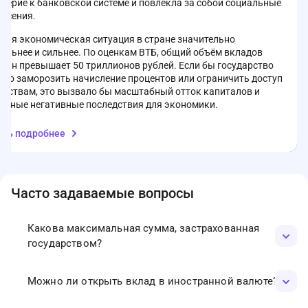
верие к банковской системе и повлекла за собой социальные
рясения.
одня экономическая ситуация в стране значительно
ильнее и сильнее. По оценкам ВТБ, общий объём вкладов
иян превышает 50 триллионов рублей. Если бы государство
ило заморозить начисление процентов или ограничить доступ
редствам, это вызвало бы масштабный отток капиталов и
ьёзные негативные последствия для экономики.
орозка вкладов в России исключена благодаря наличию
ать подробнее
ервных фондов, политическим решениям и устойчивости
олга. Государство обладает достаточной гибкостью для
ения экономических задач и защиты прав граждан. Поэтому
вительство просит россиян быть внимательными
Часто задаваемые вопросы
ритически подходить к любым информационным поводам
едостоверной информации.
Какова максимальная сумма, застрахованная
государством?
Согласно законодательству РФ, сумма страхового
Можно ли открыть вклад в иностранной валюте?
возмещения по вкладам составляет до 1,4 млн рублей
на одного вкладчика в одном банке.