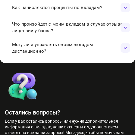
Да, Райффайзенбанк предлагает вклады в долларах
Как начисляются проценты по вкладам?
США. Однако условия по таким вкладам могут
отличаться от рублевых.
Проценты могут начисляться ежемесячно или в конце
Что произойдет с моим вкладом в случае отзыва
срока вклада, в зависимости от выбранного
лицензии у банка?
продукта. Некоторые вклады предусматривают
капитализацию процентов, что увеличивает общий
В случае отзыва лицензии у банка, Агентство по
Могу ли я управлять своим вкладом
доход.
страхованию вкладов гарантирует выплату
дистанционно?
компенсации в размере до 1,4 млн рублей на одного
вкладчика.
Да, с помощью мобильного приложения
«Райффайзен Онлайн» вы можете управлять своими
вкладами, просматривать баланс, пополнять счёт
или снимать средства в любое время.
Остались вопросы?
Если у вас остались вопросы или нужна дополнительная
информация о вкладах, наши эксперты с удовольствием
ответят на все ваши запросы! Мы здесь, чтобы помочь вам