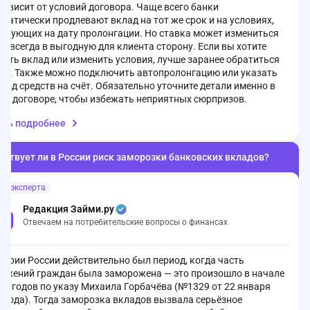
зависит от условий договора. Чаще всего банки
матически продлевают вклад на тот же срок и на условиях,
ствующих на дату пролонгации. Но ставка может измениться
не всегда в выгодную для клиента сторону. Если вы хотите
ыть вклад или изменить условия, лучше заранее обратиться
анк. Также можно подключить автопролонгацию или указать
вод средств на счёт. Обязательно уточните детали именно в
ем договоре, чтобы избежать неприятных сюрпризов.
ать подробнее
ествует ли в России риск заморозки банковских вкладов?
ет эксперта
Редакция Займи.ру
Отвечаем на потребительские вопросы о финансах
тории России действительно был период, когда часть
режений граждан была заморожена — это произошло в начале
-х годов по указу Михаила Горбачёва (№1329 от 22 января
 года). Тогда заморозка вкладов вызвала серьёзное