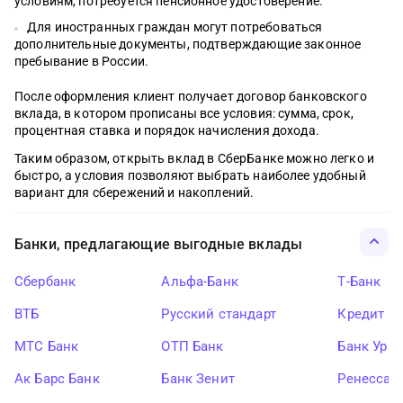
условиям, потребуется пенсионное удостоверение.
Для иностранных граждан могут потребоваться
дополнительные документы, подтверждающие законное
пребывание в России.
После оформления клиент получает договор банковского
вклада, в котором прописаны все условия: сумма, срок,
процентная ставка и порядок начисления дохода.
Таким образом, открыть вклад в СберБанке можно легко и
быстро, а условия позволяют выбрать наиболее удобный
вариант для сбережений и накоплений.
Банки, предлагающие выгодные вклады
Сбербанк
Альфа-Банк
Т-Банк
ВТБ
Русский стандарт
Кредит Ев
МТС Банк
ОТП Банк
Банк Ура
Ак Барс Банк
Банк Зенит
Ренессан