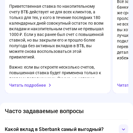
Всё зав
Приветственная ставка по накопительному
банки а
счету ВТБ действует не для всех клиентов, а
же срок
только для тех, у кого в течение последних 180
пролонг
календарных дней совокупный остаток по всем
не всег
вкладам и накопительным счетам не превышал
вы хоти
1000 ₽. Если у вас ранее был счет с повышенной
лучше з
ставкой, но вы закрыли его и прошло более
подключ
полугода без активных вкладов в ВТБ, вы
перевод
можете снова воспользоваться этой
детали 
привилегией.
избежат
Важно: если вы откроете несколько счетов,
повышенная ставка будет применена только к
первому пополненному. Сумма, на которую
начисляется приветственная ставка,
Читать подробнее
Читать
ограничена — до 1 млн ₽ (или до 10 млн ₽ для
клиентов пакета «Привилегия»). Свыше этого
порога действует базовая ставка.
Часто задаваемые вопросы
Также стоит учитывать, что проценты
начисляются только на остаток свыше 1000 ₽,
даже если ставка действует с момента
открытия. Подробные условия актуальной
Какой вклад в Sberbank самый выгодный?