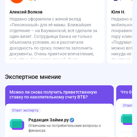
Алексей Волков
Юля Н.
Недавно оформляли с женой вклад
Недавно офо
«Пенсионный» для её мамы. Ближайшее
мобильное п
отделение — на Бауманской, всё сделали за
понравилось
один визит. Сотрудница банка не только
пару кликов
объяснила условия, но и рассчитала
«Подумал – 
доходность по сроку, помогла заполнить
можно вот т
документы. Очень приятное впечатление,
никуда не н
всё чётко, без навязываний. Ушли
приятная, д
довольные. Спасибо за человеческий
счет момент
подход!
приложении 
Экспертное мнение
Удобно.
Можно ли снова получить приветственную
Что буд
ставку по накопительному счету ВТБ?
Ответ э
Ответ эксперта
Редакция Займи.ру
Отвечаем на потребительские вопросы о
финансах