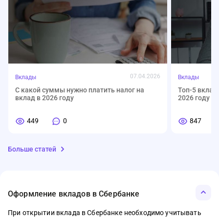
07.04.2026
Вклады
Вклады
С какой суммы нужно платить налог на
Топ-5 вклад
вклад в 2026 году
2026 году
449
0
847
Больше статей
Оформление вкладов в Сбербанке
При открытии вклада в Сбербанке необходимо учитывать