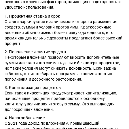
несколько ключевых факторов, влияющих на доходность и
01.08.2026
07.05.2026
03.04.2026
12.01.2026
01.03.2026
03.05.2026
МФО
Банки
Деньги
Ипотека
Кредитные карты
Кредиты
МФО
Банки
Деньги
Ипотека
Кредитные ка
Кредиты
удобство использования.
Семейная ипотека, облигации,
Что такое электронный кошелёк WB и
Материнский капитал в 2026 году: сумма,
Ипотека без стресса: полный список
Топ-5 кредитных карт с длинным льготным
Как отличить кредит от рассрочки
Что изменитс
Рейтинг моб
Сервис Сбер 
Самозанятый
ТОП-5 кред
Топ-5 креди
Процентная ставка и срок
автокредиты, рынок труда – главное за
зачем у него лимиты
условия и как потратить без ошибок
документов, чтобы банк сказал «да»
периодом в 2026 году
Новые прави
2026 году
личный каб
на квартиру
льготным п
году
Ставки варьируются в зависимости от срока размещения
неделю
1533
538
0
0
1134
462
средств, суммы и условий программы. Краткосрочные
48
523
1291
0
0
0
41
486
1632
вложения обычно имеют более низкую доходность, в то
393
0
1403
время как длительные депозиты предлагают более высокий
процент.
Пополнение и снятие средств
Некоторые вложения позволяют вносить дополнительные
суммы или частично снимать деньги без потери процентов,
но такие условия могут снижать доходность. Если важна
гибкость, стоит выбирать программы с возможностью
пополнения и досрочного расторжения.
Капитализация процентов
Если такая инвестиция предусматривает капитализацию,
начисленные проценты прибавляются к основному
капиталу, увеличивая итоговую сумму. Это выгодно для
долгосрочных вложений.
Налогообложение
С 2021 года доход по вложениям, превышающий
установленный не облагаемый минимум (рассчитывается