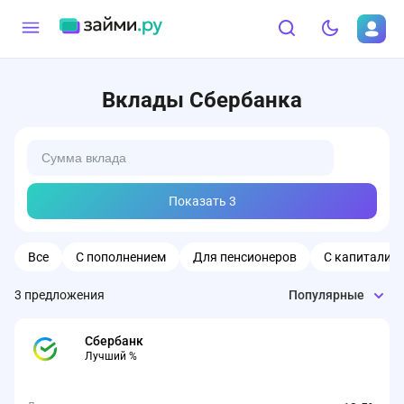
Вклады Сбербанка
Показать
3
Все
С пополнением
Для пенсионеров
С капитализ
3
предложения
Популярные
Сбербанк
Лучший %