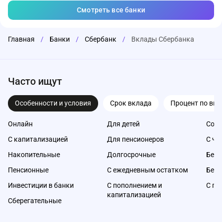
Смотреть все банки
Главная
/
Банки
/
Сбербанк
/
Вклады Сбербанка
Часто ищут
Особенности и условия
Срок вклада
Процент по вкл
Онлайн
Для детей
Со с
С капитализацией
Для пенсионеров
С ча
Накопительные
Долгосрочные
Без 
Пенсионные
С ежедневным остатком
Без 
Инвестиции в банки
С пополнением и
С по
капитализацией
Сберегательные