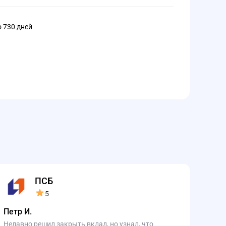
о 730 дней
ПСБ
5
Петр И.
Недавно решил закрыть вклад, но узнал, что