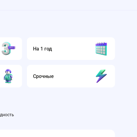
На 1 год
Срочные
одность