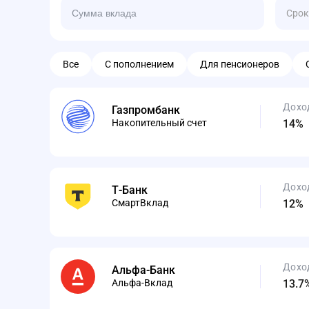
Срок
Все
С пополнением
Для пенсионеров
Дохо
Газпромбанк
Накопительный счет
14%
Дохо
Т-Банк
СмартВклад
12%
Дохо
Альфа-Банк
Альфа-Вклад
13.7