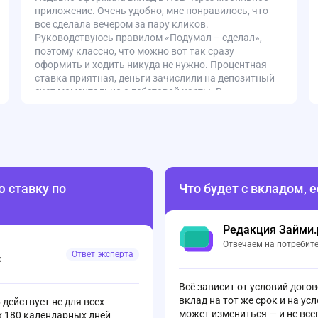
приложение. Очень удобно, мне понравилось, что
все сделала вечером за пару кликов.
Руководствуюсь правилом «Подумал – сделал»,
поэтому классно, что можно вот так сразу
оформить и ходить никуда не нужно. Процентная
ставка приятная, деньги зачислили на депозитный
счет моментально с дебетовой карты. В
приложении также видно срок и проценты. Удобно.
 ставку по
Что будет с вкладом, е
Редакция Займи.
Отвечаем на потребит
Ответ эксперта
х
Всё зависит от условий дого
вклад на тот же срок и на ус
действует не для всех
может измениться — и не все
их 180 календарных дней