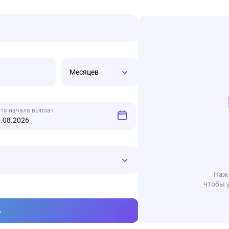
Месяцев
та начала выплат
Нажм
чтобы 
ь