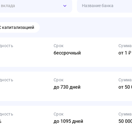
 вклада
Название банка
С капитализацией
дность
Срок
Сумма
бессрочный
от 1 ₽
дность
Срок
Сумма
до 730 дней
от 50 
дность
Срок
Сумма
%
до 1095 дней
50 000