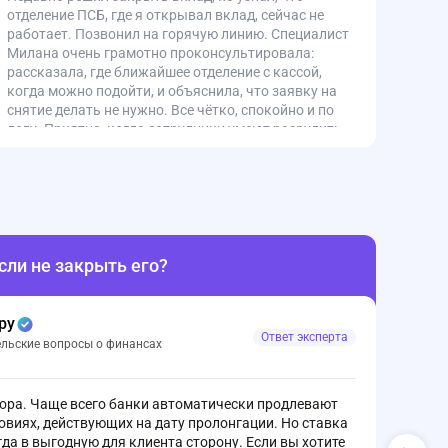
отделение ПСБ, где я открывал вклад, сейчас не
работает. Позвонил на горячую линию. Специалист
Милана очень грамотно проконсультировала:
рассказала, где ближайшее отделение с кассой,
когда можно подойти, и объяснила, что заявку на
снятие делать не нужно. Все чётко, спокойно и по
делу. Приятно, когда сотрудники умеют разрулить
ситуацию.
сли не закрыть его?
Сущ
ру
Ответ эксперта
ельские вопросы о финансах
вора. Чаще всего банки автоматически продлевают
В ист
ловиях, действующих на дату пролонгации. Но ставка
была
гда в выгодную для клиента сторону. Если вы хотите
Горба