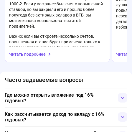
1000 ₽. Если у вас ранее был счет с повышенной
лучше з
ставкой, но вы закрыли его и прошло более
подключ
полугода без активных вкладов в ВТБ, вы
перевод
можете снова воспользоваться этой
детали 
привилегией.
избежат
Важно: если вы откроете несколько счетов,
повышенная ставка будет применена только к
первому пополненному. Сумма, на которую
начисляется приветственная ставка,
Читать подробнее
Читать
ограничена — до 1 млн ₽ (или до 10 млн ₽ для
клиентов пакета «Привилегия»). Свыше этого
порога действует базовая ставка.
Часто задаваемые вопросы
Также стоит учитывать, что проценты
начисляются только на остаток свыше 1000 ₽,
даже если ставка действует с момента
Где можно открыть вложение под 16%
открытия. Подробные условия актуальной
годовых?
ставки можно уточнить на официальном сайте
банка: vtb.ru или по телефону горячей линии 8
Вклады с высокой процентной ставкой предлагают разные
(800) 100-24-24.
Как рассчитывается доход по вкладу с 16%
организации, но важно выбирать финансовые учреждения,
годовых?
входящие в систему страхования вкладов. Это гарантирует
возврат средств в случае отзыва лицензии у банка или его
Доходность рассчитывается исходя из годовой ставки. При