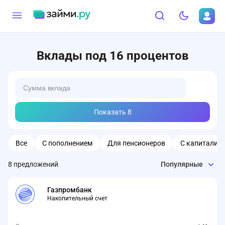
Вклады под 16 процентов
Показать
8
Все
С пополнением
Для пенсионеров
С капитализ
8
предложений
Популярные
Газпромбанк
Накопительный счет