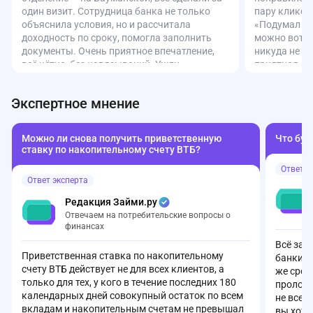
один визит. Сотрудница банка не только
пару кликов
объяснила условия, но и рассчитала
«Подумал – 
доходность по сроку, помогла заполнить
можно вот т
документы. Очень приятное впечатление,
никуда не н
всё чётко, без навязываний. Ушли
приятная, д
довольные. Спасибо за человеческий
счет момент
подход!
приложении 
Экспертное мнение
Удобно.
Можно ли снова получить приветственную
Что буд
ставку по накопительному счету ВТБ?
Ответ э
Ответ эксперта
Редакция Займи.ру
Отвечаем на потребительские вопросы о
финансах
Всё зав
Приветственная ставка по накопительному
банки а
счету ВТБ действует не для всех клиентов, а
же срок
только для тех, у кого в течение последних 180
пролонг
календарных дней совокупный остаток по всем
не всег
вкладам и накопительным счетам не превышал
вы хоти