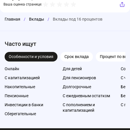
Ваша оценка странице:
Главная
/
Вклады
/
Вклады под 16 процентов
Часто ищут
Особенности и условия
Срок вклада
Процент по вкл
Онлайн
Для детей
Со с
С капитализацией
Для пенсионеров
С ча
Накопительные
Долгосрочные
Без 
Пенсионные
С ежедневным остатком
Без 
Инвестиции в банки
С пополнением и
С по
капитализацией
Сберегательные