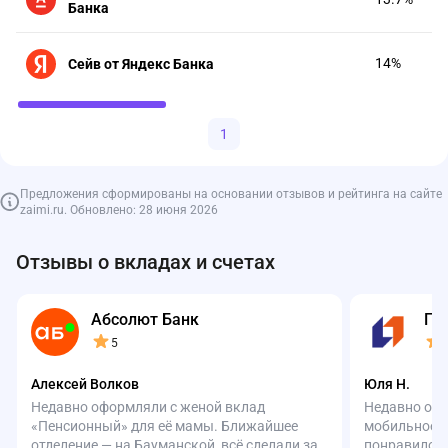
Банка
14%
Сейв от Яндекс Банка
1
Предложения сформированы на основании отзывов и рейтинга на сайте
zaimi.ru. Обновлено: 28 июня 2026
Отзывы о вкладах и счетах
Абсолют Банк
ПС
5
Алексей Волков
Юля Н.
Недавно оформляли с женой вклад
Недавно офо
«Пенсионный» для её мамы. Ближайшее
мобильное п
отделение — на Бауманской, всё сделали за
понравилось