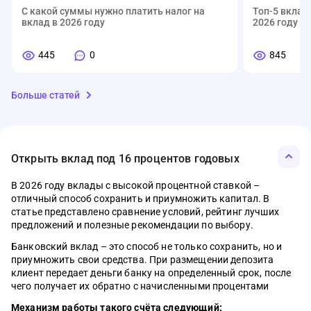
С какой суммы нужно платить налог на
Топ-5 вклад
вклад в 2026 году
2026 году
445
0
845
Больше статей
Открыть вклад под 16 процентов годовых
В 2026 году вклады с высокой процентной ставкой –
отличный способ сохранить и приумножить капитал. В
01.08.2026
07.05.2026
03.04.2026
12.01.2026
01.03.2026
03.05.2026
МФО
Банки
Деньги
Ипотека
Кредитные карты
Кредиты
МФО
Банки
Деньги
Ипотека
Кредитные ка
Кредиты
статье представлено сравнение условий, рейтинг лучших
предложений и полезные рекомендации по выбору.
Семейная ипотека, облигации,
Что такое электронный кошелёк WB и
Материнский капитал в 2026 году: сумма,
Ипотека без стресса: полный список
Топ-5 кредитных карт с длинным льготным
Как отличить кредит от рассрочки
Что изменитс
Рейтинг моб
Сервис Сбер 
Самозанятый
ТОП-5 кред
Топ-5 креди
автокредиты, рынок труда – главное за
зачем у него лимиты
условия и как потратить без ошибок
документов, чтобы банк сказал «да»
периодом в 2026 году
Новые прави
2026 году
личный каб
на квартиру
льготным п
году
Банковский вклад – это способ не только сохранить, но и
неделю
1515
536
0
0
1125
460
приумножить свои средства. При размещении депозита
40
518
1288
0
0
0
36
485
1631
клиент передает деньги банку на определенный срок, после
390
0
1393
чего получает их обратно с начисленными процентами
Механизм работы такого счёта следующий: