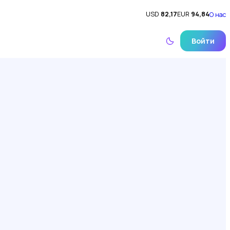
USD
82,17
EUR
94,84
О нас
Войти