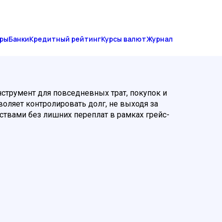
ры
Банки
Кредитный рейтинг
Курсы валют
Журнал
нструмент для повседневных трат, покупок и
воляет контролировать долг, не выходя за
ствами без лишних переплат в рамках грейс-