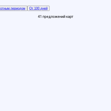
готным периодом
От 100 дней
41
предложений
карт