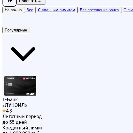
Показать
41
Не важно
Все
С большим лимитом
Без посещения банка
С ль
Популярные
Т-Банк
«
ЛУКОЙЛ
»
4.3
Льготный период
до 55 дней
Кредитный лимит