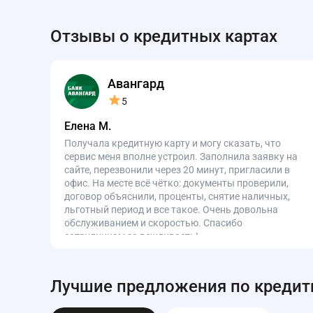
Отзывы о кредитных картах
Авангард
5
Елена М.
Получала кредитную карту и могу сказать, что
сервис меня вполне устроил. Заполнила заявку на
сайте, перезвонили через 20 минут, пригласили в
офис. На месте всё чётко: документы проверили,
договор объяснили, проценты, снятие наличных,
льготный период и все такое. Очень довольна
обслуживанием и скоростью. Спасибо
сотрудникам за вежливость!
Лучшие предложения по кредит