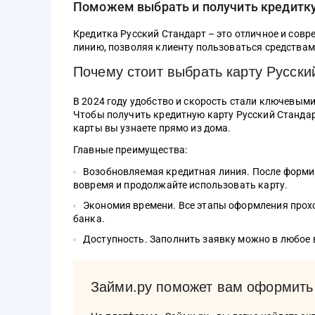
Поможем выбрать и получить кредитку
Европа Банка
Кэшбэк
10%
Кредитка Русский Стандарт – это отличное и сов
Обслуживание
Бесплатно
линию, позволяя клиенту пользоваться средствам
Почему стоит выбрать карту Русски
Оформить
В 2024 году удобство и скорость стали ключевым
Реклама АО «Кредит Европа Банк
Чтобы получить кредитную карту Русский Стандарт
(Россия)»
карты вы узнаете прямо из дома.
Главные преимущества:
Предложения сформированы на основании отзывов и рейтинга
Возобновляемая кредитная линия. После форми
вовремя и продолжайте использовать карту.
Экономия времени. Все этапы оформления прохо
банка.
Доступность. Заполнить заявку можно в любое в
Займи.ру поможет вам оформить 