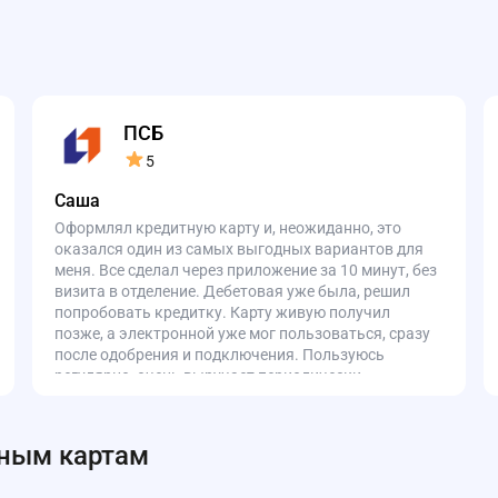
ПСБ
5
Саша
Оформлял кредитную карту и, неожиданно, это
оказался один из самых выгодных вариантов для
меня. Все сделал через приложение за 10 минут, без
визита в отделение. Дебетовая уже была, решил
попробовать кредитку. Карту живую получил
позже, а электронной уже мог пользоваться, сразу
после одобрения и подключения. Пользуюсь
регулярно, очень выручает периодически.
Переводы и оплата — без сбоев. Однозначно
доволен.
ным картам