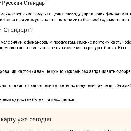
 Русский Стандарт
ременное решение тому, кто ценит свободу управления финансами
и банка в рамках установленного лимита без необходимости пов
й Стандарт?
и условиями к финансовым продуктам. Именно поэтому карты, офо
, можно всего лишь оставить заявление на ресурсе банка. Весь п
 на сайте zaimi.ru. Обновлено: 28 июня 2026
ровании карточки вам не нужно каждый раз запрашивать одобрен
дят онлайн: от заполнения анкеты до получения решения. Это из
ремя суток, где бы вы ни находились.
карту уже сегодня