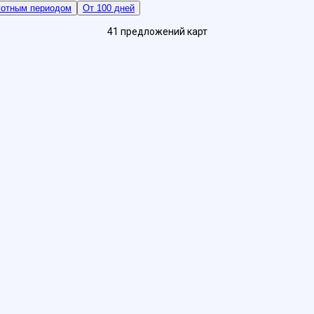
готным периодом
От 100 дней
41
предложений
карт