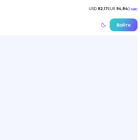
USD
82,17
EUR
94,84
О нас
Войти