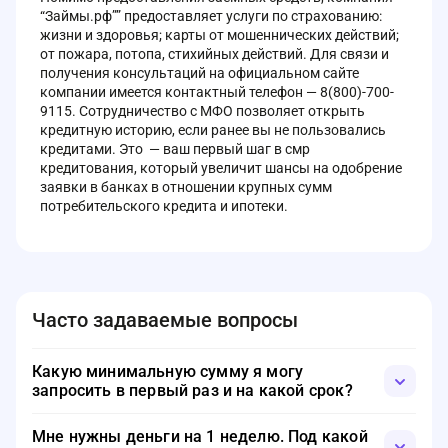
“Займы.рф”” предоставляет услуги по страхованию:
жизни и здоровья; карты от мошеннических действий;
от пожара, потопа, стихийных действий. Для связи и
получения консультаций на официальном сайте
компании имеется контактный телефон — 8(800)-700-
9115. Сотрудничество с МФО позволяет открыть
кредитную историю, если ранее вы не пользовались
кредитами. Это — ваш первый шаг в смр
кредитования, который увеличит шансы на одобрение
заявки в банках в отношении крупных сумм
потребительского кредита и ипотеки.
Часто задаваемые вопросы
Какую минимальную сумму я могу
запросить в первый раз и на какой срок?
Выбор за вами. Если вам нужна небольшая сумма, то
Мне нужны деньги на 1 неделю. Под какой
можно указать даже один день. Минимальный порог,