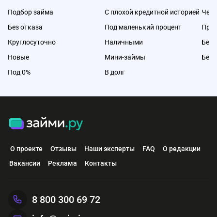
Подбор займа
С плохой кредитной историей
Чере
Без отказа
Под маленький процент
Про
Круглосуточно
Наличными
Без 
Новые
Мини-займы
Без 
Под 0%
В долг
О проекте
Отзывы
Наши эксперты
FAQ
О редакции
Вакансии
Реклама
Контакты
8 800 300 69 72