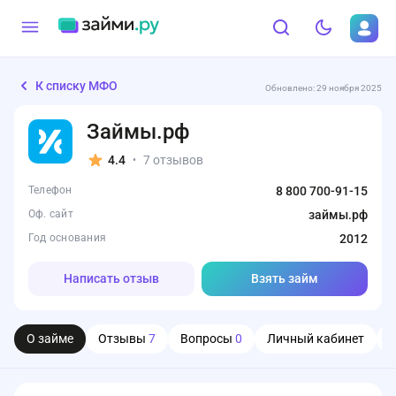
К списку МФО
Обновлено: 29 ноября 2025
Займы.рф
4.4
7 отзывов
•
Телефон
8 800 700-91-15
Оф. сайт
займы.рф
Год основания
2012
Написать отзыв
Взять займ
О займе
Отзывы
7
Вопросы
0
Личный кабинет
О