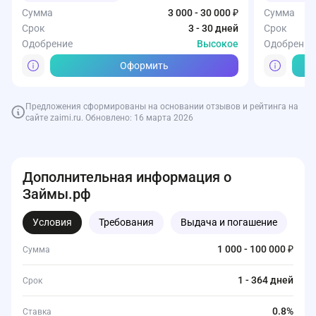
Сумма
3 000 - 30 000 ₽
Сумма
Срок
3 - 30 дней
Срок
Одобрение
Высокое
Одобрение
Оформить
Предложения сформированы на основании отзывов и рейтинга на
сайте zaimi.ru. Обновлено: 16 марта 2026
Дополнительная информация о
Займы.рф
Условия
Требования
Выдача и погашение
Д
1 000 - 100 000 ₽
Сумма
1 - 364 дней
Срок
0.8%
Ставка