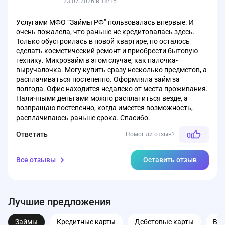
23.07.2026 в 18:15
Услугами МФО “Займы РФ” пользовалась впервые. И
очень пожалела, что раньше не кредитовалась здесь.
Только обустроилась в новой квартире, но осталось
сделать косметический ремонт и приобрести бытовую
технику. Микрозайм в этом случае, как палочка-
выручалочка. Могу купить сразу несколько предметов, а
расплачиваться постепенно. Оформляла займ за
полгода. Офис находится недалеко от места проживания.
Наличными деньгами можно расплатиться везде, а
возвращаю постепенно, когда имеется возможность,
расплачиваюсь раньше срока. Спасибо.
Ответить
Помог ли отзыв?
0
Все отзывы
Оставить отзыв
Лучшие предложения
Займы
Кредитные карты
Дебетовые карты
Вк