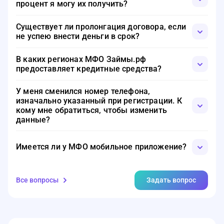
процент я могу их получить?
установленный Займы.ру по сумме, — 1 тысяча рублей.
При подаче заявки на срок не более 10 дней
Существует ли пролонгация договора, если
применяется ставка 0%.
не успею внести деньги в срок?
Вам нужно выплачивать ежемесячные проценты по
В каких регионах МФО Займы.рф
займу. Если нет возможности выплачивать основной
предоставляет кредитные средства?
долг, то договор продлевается автоматически. Не нужно
писать новую заявку. Никаких штрафных санкций при
МФО работает онлайн с заемщиками по всей России.
этом не предусмотрено.
У меня сменился номер телефона,
изначально указанный при регистрации. К
кому мне обратиться, чтобы изменить
данные?
Вы можете сделать это самостоятельно, как при
первичной регистрации: введите новый номер,
Имеется ли у МФО мобильное приложение?
верифицируйте его при помощи СМС, которая на него
придет и пользуйтесь личным кабинетом дальше.
Да, имеется. Его можно установить на Андроид и айфон.
Все вопросы
Задать вопрос