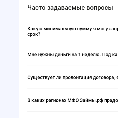
Часто задаваемые вопросы
Какую минимальную сумму я могу запро
срок?
Выбор за вами. Если вам нужна небольшая сумма,
установленный Займы.ру по сумме, — 1 тысяча ру
Мне нужны деньги на 1 неделю. Под ка
При подаче заявки на срок не более 10 дней приме
Существует ли пролонгация договора, е
Вам нужно выплачивать ежемесячные проценты по
долг, то договор продлевается автоматически. Н
В каких регионах МФО Займы.рф предо
при этом не предусмотрено.
МФО работает онлайн с заемщиками по всей Росс