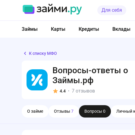
Для себя
Займы
Карты
Кредиты
Вклады
К списку МФО
Вопросы-ответы о
Займы.рф
7 отзывов
4.4
•
О займе
Отзывы
7
Вопросы
0
Личный 