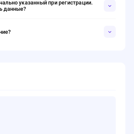
чально указанный при регистрации.
ть данные?
ервичной регистрации: введите новый номер,
его придет и пользуйтесь личным кабинетом дальше.
ние?
айфон.