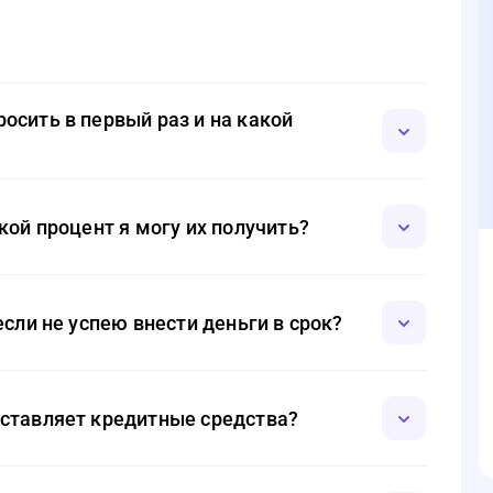
сить в первый раз и на какой
 то можно указать даже один день. Минимальный порог,
блей.
кой процент я могу их получить?
няется ставка 0%.
сли не успею внести деньги в срок?
 займу. Если нет возможности выплачивать основной
е нужно писать новую заявку. Никаких штрафных санкций
ставляет кредитные средства?
ии.