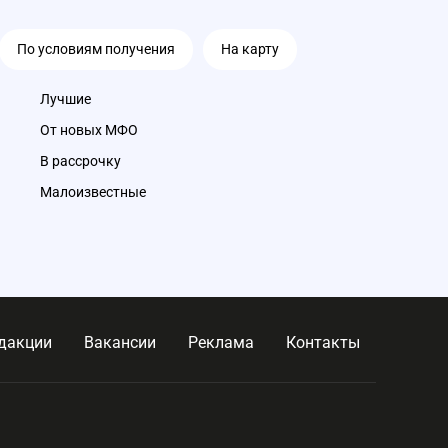
По условиям получения
На карту
Лучшие
От новых МФО
В рассрочку
Малоизвестные
дакции
Вакансии
Реклама
Контакты