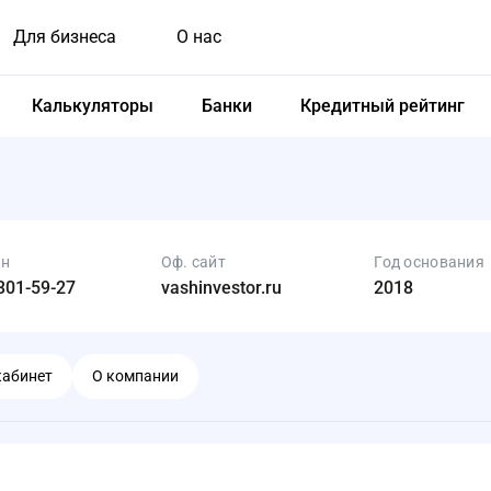
Для бизнеса
О нас
Калькуляторы
Банки
Кредитный рейтинг
он
Оф. сайт
Год основания
301-59-27
vashinvestor.ru
2018
кабинет
О компании