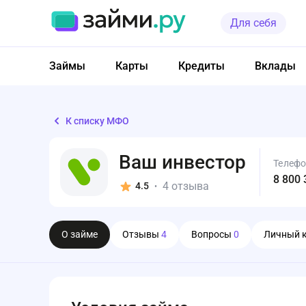
Для себя
Займы
Карты
Кредиты
Вклады
К списку МФО
Ваш инвестор
Телеф
8 800 
4 отзыва
4.5
•
О займе
Отзывы
4
Вопросы
0
Личный 