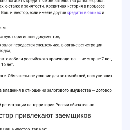
жно погасить кредитные обязательства раньше срока.
х, о стаже и занятости. Кредитная история в процессе
 Ваш инвестор, если имеете другие
кредиты в банках
и
иям:
ьствуют оригиналы документов;
в залог передается спецтехника, в органе регистрации
лодка;
 автомобили российского производства — не старше 7 лет,
16 лет.
оге. Обязательное условие для автомобилей, поступивших
 владения в отношении залогового имущества — договор
 регистрации на территории России обязательно.
тор привлекают заемщиков
 Ваш инвестор, так как: