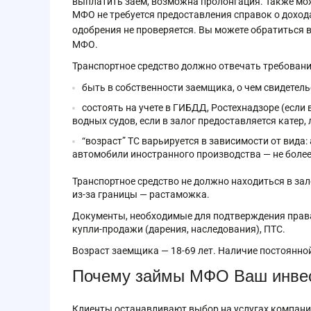
выплатить заем, возможна пролонгация. Также мо
МФО не требуется предоставления справок о дохода
одобрения не проверяется. Вы можете обратиться в
МФО.
Транспортное средство должно отвечать требован
быть в собственности заемщика, о чем свидетел
состоять на учете в ГИБДД, Ростехнадзоре (если 
водных судов, если в залог предоставляется катер, 
“возраст” ТС варьируется в зависимости от вида:
автомобили иностранного производства — не более 
Транспортное средство не должно находиться в зал
из-за границы — растаможка.
Документы, необходимые для подтверждения права
купли-продажи (дарения, наследования), ПТС.
Возраст заемщика — 18-69 лет. Наличие постоянной
Почему займы МФО Ваш инвес
Клиенты останавливают выбор на услугах компании