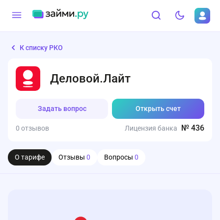
К списку РКО
Деловой.Лайт
Задать вопрос
Открыть счет
№ 436
0 отзывов
Лицензия банка
О тарифе
Отзывы
0
Вопросы
0