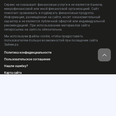
Сервис не оказывает финансовые услуги и не является банком,
микрофинансовой или иной финансовой организацией. Сайт
помогает сравнивать и подбирать финансовые продукты.
Информация, размещённая на сайте, носит ознакомительный
характер и не является публичной офертой или индивидуальной
рекомендацией. При использовании материалов сайта
гиперссылка на zaimi.ru обязательна.
Мы используем файлы cookie, чтобы предоставить
пользователям больше возможностей при посещении сайта
Займи.ру.
Политика конфиденциальности
Пользовательское соглашение
Нашли ошибку?
Карта сайта
© 2018-2026. ООО «Займи.ру»
ИНН: 9709074577, ОГРН: 1217700448184
Адрес: 105064, г. Москва, пер. Нижний Сусальный, д.5, стр.4, пом.1
Сервис подбора финансовых услуг и продуктов — «Займи.ру»