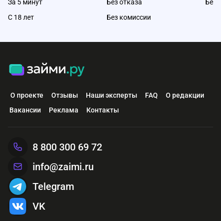
За 5 минут
Без отказа
Без 
С 18 лет
Без комиссии
О проекте
Отзывы
Наши эксперты
FAQ
О редакции
Вакансии
Реклама
Контакты
8 800 300 69 72
info@zaimi.ru
Telegram
VK