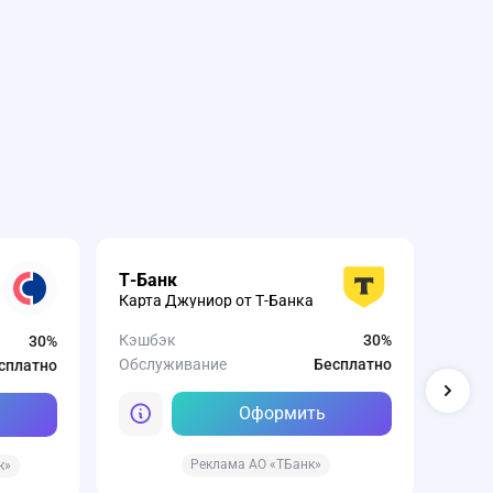
Сов
Т-Банк
Карта
Карта Джуниор от Т-Банка
оста
Кэшбэк
30%
30%
Кэшб
Обслуживание
Бесплатно
сплатно
Обсл
Оформить
Реклама АО «ТБанк»
к»