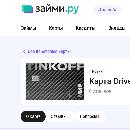
Для себя
Займы
Карты
Кредиты
Вклады
Все дебетовые карты
Т-Банк
Карта Driv
0 отзывов
О карте
Отзывы
0
Вопросы
0