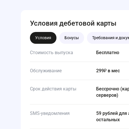
Условия дебетовой карты
Условия
Бонусы
Требования и док
Стоимость выпуска
Бесплатно
Обслуживание
299₽ в мес
Срок действия карты
Бессрочно (карта автоматически продлевается банком внутри
серверов)
SMS-уведомления
59 рублей для абонентов Т-Мобайла, 99 рублей в месяц — для
остальных