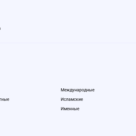
а
Международные
тные
Исламские
Именные