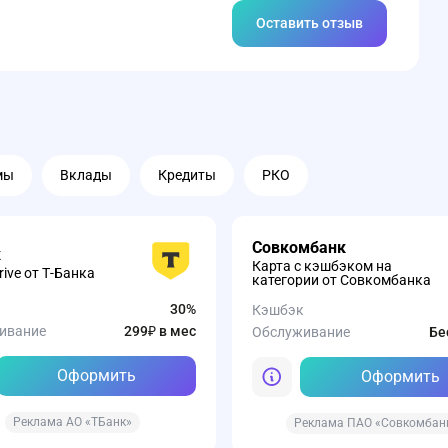
Оставить отзыв
мы
Вклады
Кредиты
РКО
Совкомбанк
к
Карта с кэшбэком на
rive от Т-Банка
категории от Совкомбанка
30%
Кэшбэк
ивание
299₽ в мес
Обслуживание
Бе
Оформить
Оформить
Реклама АО «ТБанк»
Реклама ПАО «Совкомбан