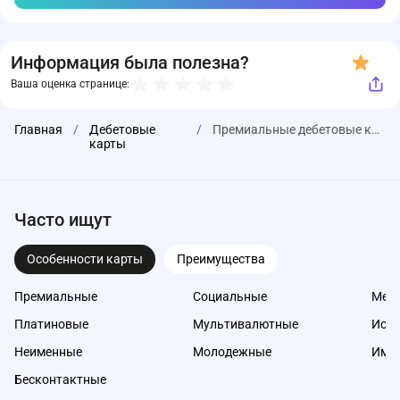
Информация была полезна?
Ваша оценка странице:
Главная
/
Дебетовые
/
Премиальные дебетовые карты
карты
Часто ищут
Особенности карты
Преимущества
Премиальные
Социальные
Меж
Платиновые
Мультивалютные
Исл
Неименные
Молодежные
Име
Бесконтактные