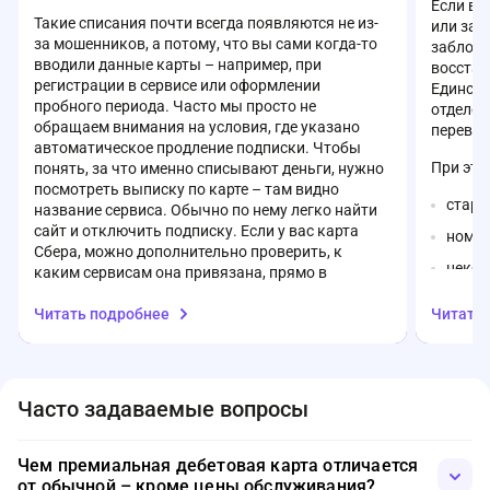
Если вы
Такие списания почти всегда появляются не из-
или заб
за мошенников, а потому, что вы сами когда-то
заблоки
вводили данные карты – например, при
восстан
регистрации в сервисе или оформлении
Единств
пробного периода. Часто мы просто не
отделен
обращаем внимания на условия, где указано
перевып
автоматическое продление подписки. Чтобы
При это
понять, за что именно списывают деньги, нужно
посмотреть выписку по карте – там видно
стары
название сервиса. Обычно по нему легко найти
сайт и отключить подписку. Если у вас карта
номер
Сбера, можно дополнительно проверить, к
некот
каким сервисам она привязана, прямо в
перевып
приложении. Ограничивать онлайн-платежи или
Читать подробнее
Читать
перевыпускать карту стоит только в крайнем
срок 
случае – сначала лучше найти источник
дней.
списаний и просто отменить ненужную
подписку.
Дополн
Часто задаваемые вопросы
получит
сотрудн
PIN-код
Чем премиальная дебетовая карта отличается
Главное
от обычной – кроме цены обслуживания?