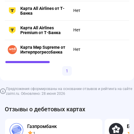
Карта All Airlines от Т-
Нет
Банка
Карта All Airlines
Нет
Premium от Т-Банка
Карта Мир Supreme от
Нет
Интерпрогрессбанка
1
Предложения сформированы на основании отзывов и рейтинга на сайте
zaimi.ru. Обновлено: 28 июня 2026
Отзывы о дебетовых картах
Газпромбанк
Ба
1