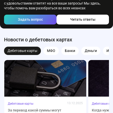
с удовольствием ответят на все ваши запросы! Мы здесь,
чтобы помочь вам разобраться во всех нюансах
Задать вопрос
Читать ответы
Новости о дебетовых картах
Дебетовые карты
МФО
Банки
Деньги
Ипо
13.12.2025
Дебетовые карты
Дебетовые ка
За перевод какой суммы могут
Когда нужен