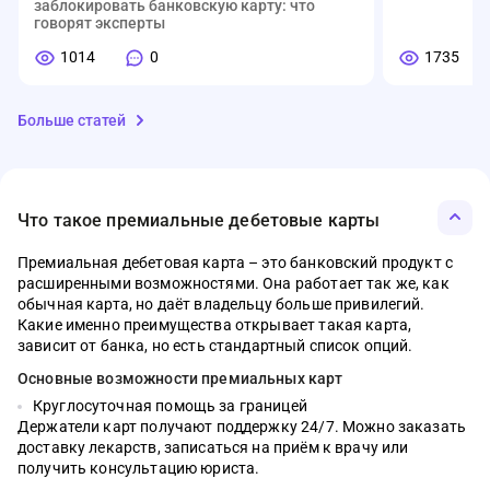
заблокировать банковскую карту: что
говорят эксперты
1014
0
1735
Больше статей
Что такое премиальные дебетовые карты
Премиальная дебетовая карта – это банковский продукт с
расширенными возможностями. Она работает так же, как
01.08.2026
07.05.2026
03.04.2026
12.01.2026
07.04.2026
03.05.2026
МФО
Банки
Деньги
Ипотека
Вклады
Кредиты
МФО
Банки
Деньги
Ипотека
Вклады
Кредиты
обычная карта, но даёт владельцу больше привилегий.
Какие именно преимущества открывает такая карта,
Семейная ипотека, облигации,
Что такое электронный кошелёк WB и
Материнский капитал в 2026 году: сумма,
Ипотека без стресса: полный список
С какой суммы нужно платить налог на
Как отличить кредит от рассрочки
Что изменитс
Рейтинг моб
Сервис Сбер 
Самозанятый
Топ-5 вклад
Топ-5 креди
автокредиты, рынок труда – главное за
зачем у него лимиты
условия и как потратить без ошибок
документов, чтобы банк сказал «да»
вклад в 2026 году
Новые прави
2026 году
личный каб
на квартиру
2026 году
году
зависит от банка, но есть стандартный список опций.
неделю
1533
538
0
0
1134
462
Основные возможности премиальных карт
48
523
449
0
0
0
41
486
847
Круглосуточная помощь за границей
393
0
1403
Держатели карт получают поддержку 24/7. Можно заказать
доставку лекарств, записаться на приём к врачу или
получить консультацию юриста.