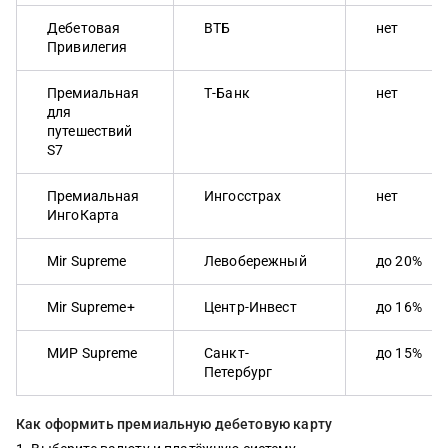
Дебетовая
ВТБ
нет
Привилегия
Премиальная
Т-Банк
нет
для
путешествий
S7
Премиальная
Ингосстрах
нет
ИнгоКарта
Mir Supreme
Левобережный
до 20%
Mir Supreme+
Центр-Инвест
до 16%
МИР Supreme
Санкт-
до 15%
Петербург
Как оформить премиальную дебетовую карту