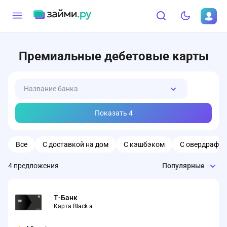
Премиальные дебетовые карты
Название банка
Показать
4
Все
С доставкой на дом
С кэшбэком
С овердрафт
4
предложения
Популярные
Т-Банк
Карта Black а