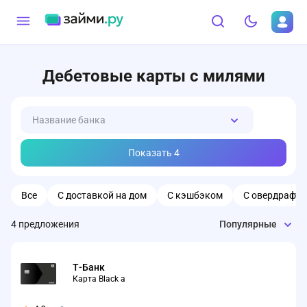
Дебетовые карты с милями
Название банка
Показать
4
Все
С доставкой на дом
С кэшбэком
С овердрафт
4
предложения
Популярные
Т-Банк
Карта Black а