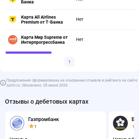
Банка
Карта All Airlines
Нет
Premium от Т-Банка
Карта Мир Supreme от
Нет
Интерпрогрессбанка
1
Предложения сформированы на основании отзывов и рейтинга на сайте
zaimi.ru. Обновлено: 28 июня 2026
Отзывы о дебетовых картах
Газпромбанк
Ба
1