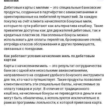
милями
Дебетовые карты с милями — это специальные банковские
продукты, созданные в партнёрстве с авиакомпаниями и
01.08.2026
07.05.2026
03.04.2026
12.01.2026
07.04.2026
03.05.2026
МФО
Банки
Деньги
Ипотека
Вклады
Кредиты
МФО
Банки
Деньги
Ипотека
Вклады
Кредиты
ориентированные на любителей путешествий. За каждую
покупку на счёт клиента начисляются бонусные мили,
Семейная ипотека, облигации,
Что такое электронный кошелёк WB и
Материнский капитал в 2026 году: сумма,
Ипотека без стресса: полный список
С какой суммы нужно платить налог на
Как отличить кредит от рассрочки
Что изменитс
Рейтинг моб
Сервис Сбер 
Самозанятый
Топ-5 вклад
Топ-5 креди
автокредиты, рынок труда – главное за
зачем у него лимиты
условия и как потратить без ошибок
документов, чтобы банк сказал «да»
вклад в 2026 году
Новые прави
2026 году
личный каб
на квартиру
2026 году
году
которые по сути работают как альтернатива кешбэку. Такие
неделю
привилегии доступны как для держателей дебетовых, так и
1533
538
0
0
1134
462
кредитных пластиков. Накопленные бонусы можно
48
523
449
0
0
0
41
486
847
использовать для оплаты перелётов, бронирования отелей,
393
0
1403
апгрейда классов обслуживания и других преимуществ,
связанных с поездками.
Как работают условия начисления миль по дебетовым
картам
Карты с начислением миль — это результат сотрудничества
банков с одной или несколькими авиакомпаниями,
направленного на создание удобного бонусного инструмента
для тех, кто часто путешествует. Такие продукты позволяют
клиентам копить эти специальные баллы, начисляемые за
оплату товаров и услуг. В отличие от традиционного
кешбэка, начисленные бонусы не переводятся в деньги и не
могут быть обналичены, а используются исключительно в
рамках программы лояльности, к которой привязана карта.