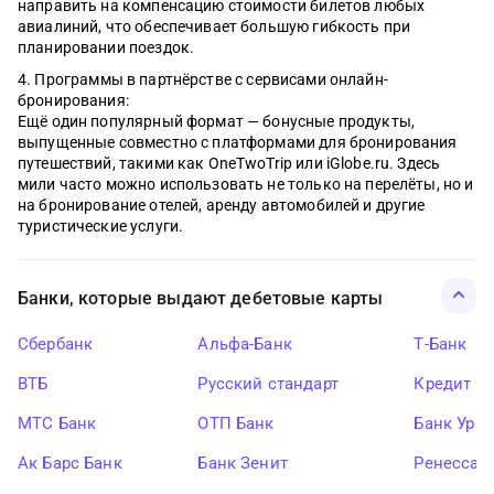
направить на компенсацию стоимости билетов любых
авиалиний, что обеспечивает большую гибкость при
планировании поездок.
Программы в партнёрстве с сервисами онлайн-
бронирования:
Ещё один популярный формат — бонусные продукты,
выпущенные совместно с платформами для бронирования
путешествий, такими как OneTwoTrip или iGlobe.ru. Здесь
мили часто можно использовать не только на перелёты, но и
на бронирование отелей, аренду автомобилей и другие
туристические услуги.
Банки, которые выдают дебетовые карты
Сбербанк
Альфа-Банк
Т-Банк
ВТБ
Русский стандарт
Кредит Ев
МТС Банк
ОТП Банк
Банк Ура
Ак Барс Банк
Банк Зенит
Ренессан