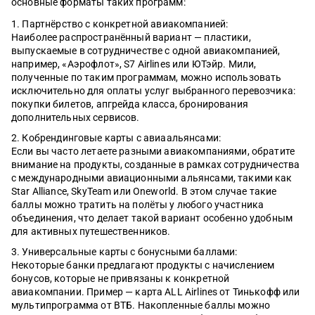
основные форматы таких программ:
Партнёрство с конкретной авиакомпанией:
Наиболее распространённый вариант — пластики,
выпускаемые в сотрудничестве с одной авиакомпанией,
например, «Аэрофлот», S7 Airlines или ЮТэйр. Мили,
полученные по таким программам, можно использовать
исключительно для оплаты услуг выбранного перевозчика:
покупки билетов, апгрейда класса, бронирования
дополнительных сервисов.
Кобрендинговые карты с авиаальянсами:
Если вы часто летаете разными авиакомпаниями, обратите
внимание на продукты, созданные в рамках сотрудничества
с международными авиационными альянсами, такими как
Star Alliance, SkyTeam или Oneworld. В этом случае такие
баллы можно тратить на полёты у любого участника
объединения, что делает такой вариант особенно удобным
для активных путешественников.
Универсальные карты с бонусными баллами:
Некоторые банки предлагают продукты с начислением
бонусов, которые не привязаны к конкретной
авиакомпании. Пример — карта ALL Airlines от Тинькофф или
мультипрограмма от ВТБ. Накопленные баллы можно