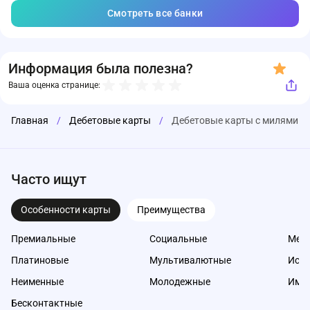
Смотреть все банки
Информация была полезна?
Ваша оценка странице:
Главная
/
Дебетовые карты
/
Дебетовые карты с милями
Часто ищут
Особенности карты
Преимущества
Премиальные
Социальные
Меж
Платиновые
Мультивалютные
Исл
Неименные
Молодежные
Име
Бесконтактные