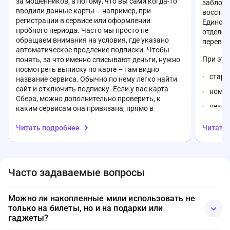
за мошенников, а потому, что вы сами когда-то
заблоки
вводили данные карты – например, при
восстан
регистрации в сервисе или оформлении
Единств
пробного периода. Часто мы просто не
отделен
обращаем внимания на условия, где указано
перевып
автоматическое продление подписки. Чтобы
При это
понять, за что именно списывают деньги, нужно
посмотреть выписку по карте – там видно
стары
название сервиса. Обычно по нему легко найти
сайт и отключить подписку. Если у вас карта
номер
Сбера, можно дополнительно проверить, к
некот
каким сервисам она привязана, прямо в
перевып
приложении. Ограничивать онлайн-платежи или
Читать подробнее
Читать
перевыпускать карту стоит только в крайнем
срок 
случае – сначала лучше найти источник
дней.
списаний и просто отменить ненужную
подписку.
Дополн
Часто задаваемые вопросы
получит
сотрудн
PIN-код
Можно ли накопленные мили использовать не
только на билеты, но и на подарки или
Главное
гаджеты?
каналы 
средств