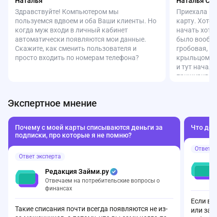
Наталья
Наталья См
Здравствуйте! Компьютером мы
Приехала в 
пользуемся вдвоем и оба Ваши клиенты. Но
карту. Хоте
когда муж входи в личный кабинет
начать хотел
автоматически появляются мои данные.
было вообще
Скажите, как сменить пользователя и
гробовая, н
просто входить по номерам телефона?
крыльцом. З
и тут начал
прищурившис
Объяснила, 
себя. Ответ
Экспертное мнение
безопасност
без места ра
людей разны
Почему с моей карты списываются деньги за
Что дел
то, закон н
подписки, про которые я не помню?
такие подро
Ответ э
с таким отн
Ответ эксперта
логики, без 
чувством ун
Редакция Займи.ру
банке мне н
Отвечаем на потребительские вопросы о
за свой стат
финансах
Если вы
Такие списания почти всегда появляются не из-
или заб