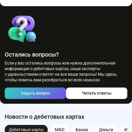
В большинстве программ — да. Это удобно, если на счёте не
хватает миль на полную стоимость перелёта.
Остались вопросы?
Если у вас остались вопросы или нужна дополнительная
информация о дебетовых картах, наши эксперты
с удовольствием ответят на все ваши запросы! Мы здесь,
чтобы помочь вам разобраться во всех нюансах
Задать вопрос
Читать ответы
Новости о дебетовых картах
Дебетовые карты
МФО
Банки
Деньги
Ипо