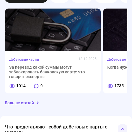
13.12.2025
Дебетовые карты
Дебетовые ка
За перевод какой суммы могут
Когда нужен
заблокировать банковскую карту: что
говорят эксперты
1014
0
1735
Больше статей
Что представляют собой дебетовые карты с