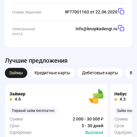
№77001163 от 22.06.2020
Номер лицензии
info@knopkadengi.ru
Электронная
почта
Лучшие предложения
Займы
Кредитные карты
Дебетовые карты
Вк
Займер
Небус
4.6
4.3
Первый заём бесплатно
Займ онла
Сумма
2 000 - 30 000 ₽
Сумма
Срок
5 - 30 дней
Срок
Одобрение
Высокое
Одобрение