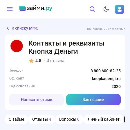
К списку МФО
Обновлено: 29 ноября 2025
Контакты и реквизиты
Кнопка Деньги
4.5
4 отзыва
•
Телефон
8 800 600-82-25
Оф. сайт
knopkadengi.ru
Год основания
2020
Написать отзыв
Взять займ
О займе
Отзывы
4
Вопросы
0
Личный кабинет
О