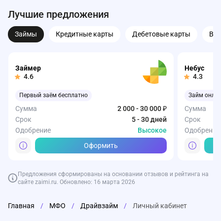
Лучшие предложения
Займы
Кредитные карты
Дебетовые карты
Вк
Займер
Небус
4.6
4.3
Первый заём бесплатно
Займ онла
Сумма
2 000 - 30 000 ₽
Сумма
Срок
5 - 30 дней
Срок
Одобрение
Высокое
Одобрение
Оформить
Предложения сформированы на основании отзывов и рейтинга на
сайте zaimi.ru. Обновлено: 16 марта 2026
Сбербанк
Т-Банк
Газпромбанк
Совкомбанк
ВТБ
Т-Банк
Т-Банк
Т-Банк
Т-Банк
ОЗОН Бан
Главная
/
МФО
/
Драйвзайм
/
Личный кабинет
Кредитная карта СберКарта
Карта Black от Т-Банка
Накопительный счет от Газпромбанка
Совкомбанк Кредит Наличными
На старте (срок пакета 12 мес.)
Кредитная 
Карта Drive 
СмартВклад
Т-Банк Авт
Начальный