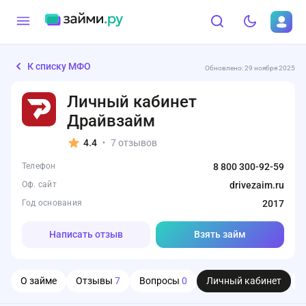
К списку МФО
Обновлено: 29 ноября 2025
Личный кабинет
Драйвзайм
4.4
7 отзывов
•
Телефон
8 800 300-92-59
Оф. сайт
drivezaim.ru
Год основания
2017
Написать отзыв
Взять займ
О займе
Отзывы
7
Вопросы
0
Личный кабинет
О