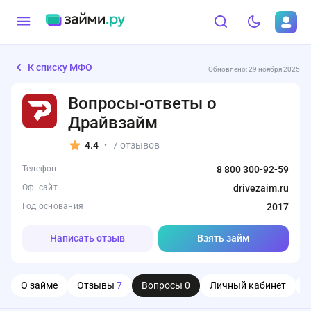
К списку МФО
Обновлено: 29 ноября 2025
Вопросы-ответы о
Драйвзайм
4.4
7 отзывов
•
Телефон
8 800 300-92-59
Оф. сайт
drivezaim.ru
Год основания
2017
Написать отзыв
Взять займ
О займе
Отзывы
7
Вопросы
0
Личный кабинет
О