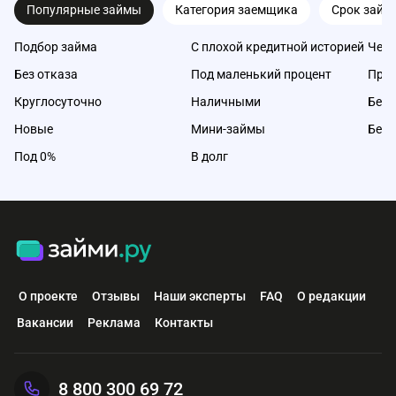
Популярные займы
Категория заемщика
Срок займ
Подбор займа
С плохой кредитной историей
Чере
Без отказа
Под маленький процент
Про
Круглосуточно
Наличными
Без 
Новые
Мини-займы
Без 
Под 0%
В долг
О проекте
Отзывы
Наши эксперты
FAQ
О редакции
Вакансии
Реклама
Контакты
8 800 300 69 72