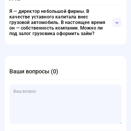
Если вы оформили получение наследства, и автомобиль
Я — директор небольшой фирмы. В
стал вашей собственностью, и авто не находится в
качестве уставного капитала внес
залоге, подавайте заявку и ожидайте одобрения. Если
грузовой автомобиль. В настоящее время
не будет иных препятствий, то заемные средства вам
он — собственность компании. Можно ли
выдадут.
под залог грузовика оформить займ?
Да, можно. Подавайте заявку от имени юридического
лица и собирайте документы.
Ваши вопросы (0)