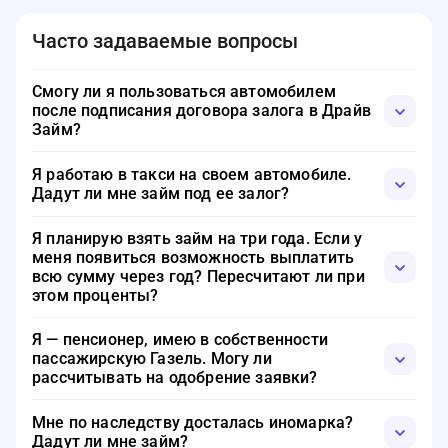
Часто задаваемые вопросы
Смогу ли я пользоваться автомобилем
после подписания договора залога в Драйв
Займ?
Да, у вас не заберут автомобиль и не поставят
Я работаю в такси на своем автомобиле.
препятствие в отношении использования машины. Вы
Дадут ли мне займ под ее залог?
только не сможете ее продать и перезаложить.
Да, подавайте заявку. Велика вероятность одобрения
Я планирую взять займ на три года. Если у
заявки.
меня появиться возможность выплатить
всю сумму через год? Пересчитают ли при
этом проценты?
Да, вы можете погасить кредитные обязательства в
Я — пенсионер, имею в собственности
любое удобное для вас время. Проценты будут
пассажирскую Газель. Могу ли
начислены только на фактическое время пользования
рассчитывать на одобрение заявки?
деньгами.
Если вы не старше 70 лет и имеете доход, который
Мне по наследству досталась иномарка?
позволит справиться с долговыми обязательствами, то
Дадут ли мне займ?
высока вероятность одобрения займа.