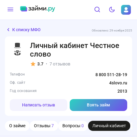
К списку МФО
Обновлено: 29 ноября 2025
Личный кабинет Честное
слово
3.7
7 отзывов
•
Телефон
8 800 511-28-19
Оф. сайт
4slovo.ru
Год основания
2013
Написать отзыв
Взять займ
О займе
Отзывы
7
Вопросы
0
Личный кабинет
О