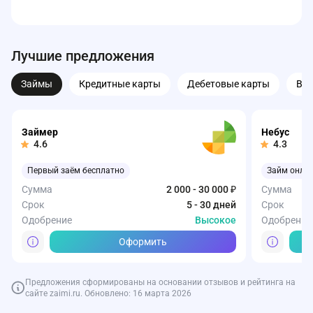
Лучшие предложения
Займы
Кредитные карты
Дебетовые карты
Вк
Займер
Небус
4.6
4.3
Первый заём бесплатно
Займ онла
Сумма
2 000 - 30 000 ₽
Сумма
Срок
5 - 30 дней
Срок
Одобрение
Высокое
Одобрение
Оформить
Предложения сформированы на основании отзывов и рейтинга на
сайте zaimi.ru. Обновлено: 16 марта 2026