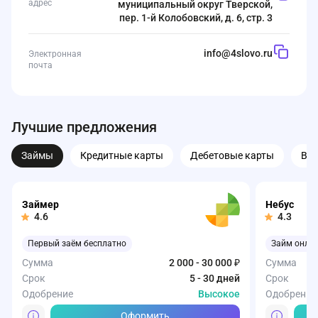
адрес
муниципальный округ Тверской,
пер. 1-й Колобовский, д. 6, стр. 3
info@4slovo.ru
Электронная
почта
Лучшие предложения
Займы
Кредитные карты
Дебетовые карты
Вк
Займер
Небус
4.6
4.3
Первый заём бесплатно
Займ онла
Сумма
2 000 - 30 000 ₽
Сумма
Срок
5 - 30 дней
Срок
Одобрение
Высокое
Одобрение
Оформить