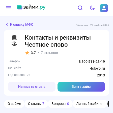
К списку МФО
Обновлено: 29 ноября 2025
Контакты и реквизиты
Честное слово
3.7
7 отзывов
•
Телефон
8 800 511-28-19
Оф. сайт
4slovo.ru
Год основания
2013
Написать отзыв
Взять займ
О займе
Отзывы
7
Вопросы
0
Личный кабинет
О