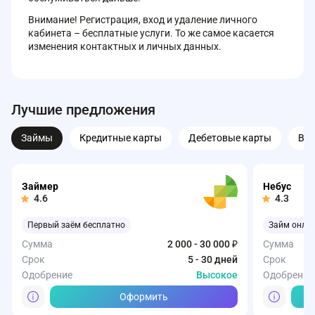
Внимание! Регистрация, вход и удаление личного
кабинета – бесплатные услуги. То же самое касается
изменения контактных и личных данных.
Лучшие предложения
Займы
Кредитные карты
Дебетовые карты
Вк
Займер
Небус
4.6
4.3
Первый заём бесплатно
Займ онла
Сумма
2 000 - 30 000 ₽
Сумма
Срок
5 - 30 дней
Срок
Одобрение
Высокое
Одобрение
Оформить