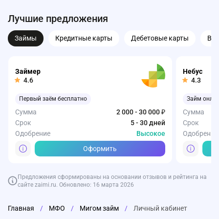
Лучшие предложения
Займы
Кредитные карты
Дебетовые карты
Вк
Займер
Небус
4.6
4.3
Первый заём бесплатно
Займ онла
Сумма
2 000 - 30 000 ₽
Сумма
Срок
5 - 30 дней
Срок
Одобрение
Высокое
Одобрение
Оформить
Предложения сформированы на основании отзывов и рейтинга на
сайте zaimi.ru. Обновлено: 16 марта 2026
Сбербанк
Т-Банк
Газпромбанк
Совкомбанк
ВТБ
Т-Банк
Т-Банк
Т-Банк
Т-Банк
ОЗОН Бан
Главная
/
МФО
/
Мигом займ
/
Личный кабинет
Кредитная карта СберКарта
Карта Black от Т-Банка
Накопительный счет от Газпромбанка
Совкомбанк Кредит Наличными
На старте (срок пакета 12 мес.)
Кредитная 
Карта Drive 
СмартВклад
Т-Банк Авт
Начальный