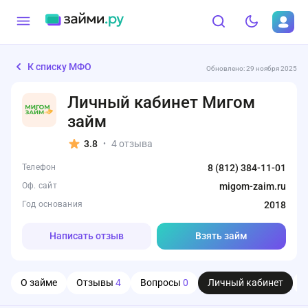
К списку МФО
Обновлено: 29 ноября 2025
Личный кабинет Мигом
займ
3.8
4 отзыва
•
Телефон
8 (812) 384-11-01
Оф. сайт
migom-zaim.ru
Год основания
2018
Написать отзыв
Взять займ
О займе
Отзывы
4
Вопросы
0
Личный кабинет
О