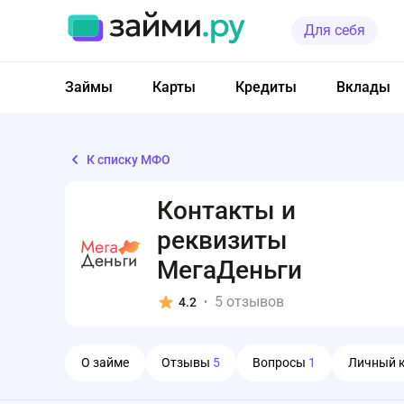
Для себя
Займы
Карты
Кредиты
Вклады
К списку МФО
Контакты и
реквизиты
МегаДеньги
5 отзывов
4.2
•
О займе
Отзывы
5
Вопросы
1
Личный 