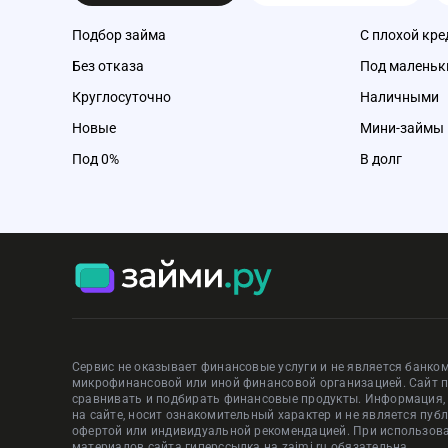
Предложения сформированы на основании отзывов и рейтинга
Реклама ПАО «Совкомбанк»
Подбор займа
С плохой кре
Предложения сформированы на основании отзывов и рейтинга
Предложения сформированы на основании отзывов и рейтинга
Без отказа
Под маленьк
Предложения сформированы на основании отзывов и рейтинга
Предложения сформированы на основании отзывов и рейтинга
Круглосуточно
Наличными
Новые
Мини-займы
Под 0%
В долг
Сервис не оказывает финансовые услуги и не является банком
микрофинансовой или иной финансовой организацией. Сайт 
сравнивать и подбирать финансовые продукты. Информация
на сайте, носит ознакомительный характер и не является пуб
офертой или индивидуальной рекомендацией. При использов
материалов сайта гиперссылка на zaimi.ru обязательна.