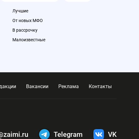
Реклама АО «ТБанк»
Лучшие
От новых МФО
В рассрочку
Малоизвестные
дакции
Вакансии
Реклама
Контакты
@zaimi.ru
Telegram
VK