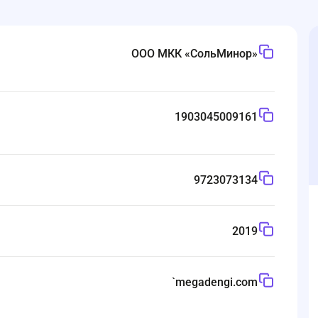
ООО МКК «СольМинор»
1903045009161
9723073134
2019
`
megadengi.com