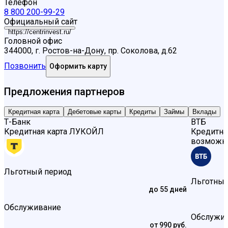
Телефон
8 800 200-99-29
Официальный сайт
https://centrinvest.ru/
Головной офис
344000, г. Ростов-на-Дону, пр. Соколова, д.62
Позвонить
Оформить карту
Предложения партнеров
Кредитная карта
Дебетовые карты
Кредиты
Займы
Вклады
Т-Банк
ВТБ
Кредитная карта
ЛУКОЙЛ
Кредитна
возможн
Льготный период
Льготный
до 55 дней
Обслуживание
Обслужи
от 990 руб.