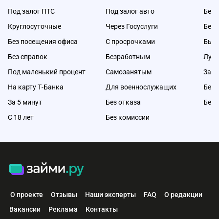
Под залог ПТС
Под залог авто
Без 
Круглосуточные
Через Госуслуги
Без 
Без посещения офиса
С просрочками
Быс
Без справок
Безработным
Луч
Под маленький процент
Самозанятым
Займ
На карту Т-Банка
Для военнослужащих
Без 
За 5 минут
Без отказа
Без 
С 18 лет
Без комиссии
О проекте
Отзывы
Наши эксперты
FAQ
О редакции
Вакансии
Реклама
Контакты