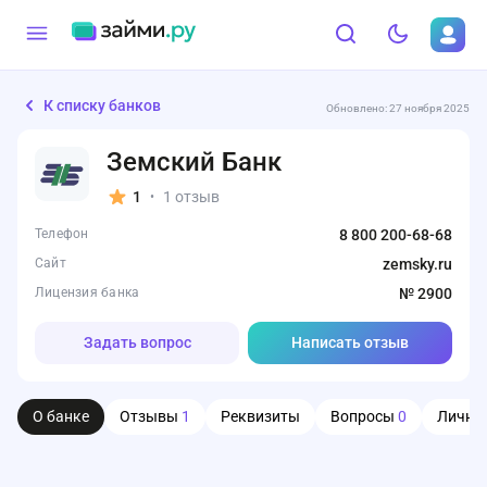
К списку банков
Обновлено: 27 ноября 2025
Земский Банк
1
1 отзыв
•
Телефон
8 800 200-68-68
Сайт
zemsky.ru
Лицензия банка
№ 2900
Задать вопрос
Написать отзыв
О банке
Отзывы
1
Реквизиты
Вопросы
0
Личны