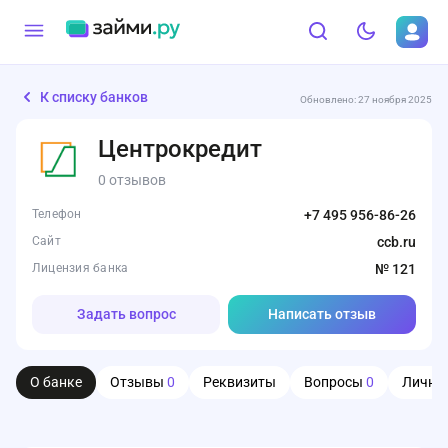
К списку банков
Обновлено: 27 ноября 2025
Центрокредит
0 отзывов
Телефон
+7 495 956-86-26
Сайт
ccb.ru
Лицензия банка
№ 121
Задать вопрос
Написать отзыв
О банке
Отзывы
0
Реквизиты
Вопросы
0
Личны