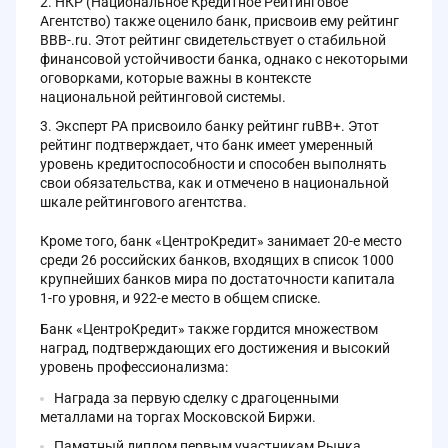
НКР (Национальное Кредитное Рейтинговое
Скачайте установочный файл, размер которого
Агентство) также оценило банк, присвоив ему рейтинг
составляет 75.2 MB.
BBB-.ru. Этот рейтинг свидетельствует о стабильной
Установите приложение на вашем смартфоне и
финансовой устойчивости банка, однако с некоторыми
начните использовать его для управления вашими
оговорками, которые важны в контексте
финансами и инвестициями.
национальной рейтинговой системы.
Эксперт РА присвоило банку рейтинг ruВВ+. Этот
В приложении можно совершать сделки на бирже
рейтинг подтверждает, что банк имеет умеренный
онлайн, управлять активами, инвестировать в
уровень кредитоспособности и способен выполнять
разные финансовые инструменты, такие как акции,
свои обязательства, как и отмечено в национальной
облигации, ПИФы и драгоценные металлы.
шкале рейтингового агентства.
Кроме того, банк «ЦентроКредит» занимает 20-е место
среди 26 российских банков, входящих в список 1000
крупнейших банков мира по достаточности капитала
1-го уровня, и 922-е место в общем списке.
Банк «ЦентроКредит» также гордится множеством
наград, подтверждающих его достижения и высокий
уровень профессионализма:
Награда за первую сделку с драгоценными
металлами на торгах Московской Биржи.
Памятный диплом первым участникам Рынка