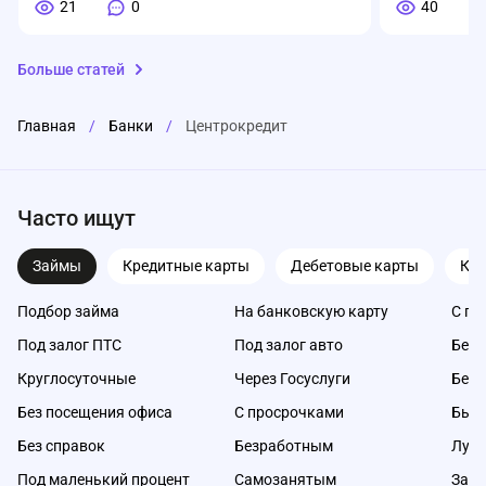
21
0
40
Больше статей
Главная
/
Банки
/
Центрокредит
Часто ищут
Займы
Кредитные карты
Дебетовые карты
Ка
Подбор займа
На банковскую карту
С пл
Под залог ПТС
Под залог авто
Без 
Круглосуточные
Через Госуслуги
Без 
Без посещения офиса
С просрочками
Быс
Без справок
Безработным
Луч
Под маленький процент
Самозанятым
Займ