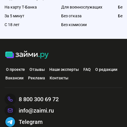
На карту Т-Банка
Для военнослужащих
Без 
За 5 минут
Без отказа
Без 
С 18 лет
Без комиссии
О проекте
Отзывы
Наши эксперты
FAQ
О редакции
Вакансии
Реклама
Контакты
8 800 300 69 72
info@zaimi.ru
Telegram