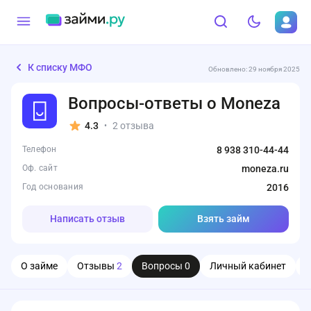
К списку МФО
Обновлено: 29 ноября 2025
Вопросы-ответы о Moneza
4.3
2 отзыва
•
Телефон
8 938 310-44-44
Оф. сайт
moneza.ru
Год основания
2016
Написать отзыв
Взять займ
О займе
Отзывы
2
Вопросы
0
Личный кабинет
О