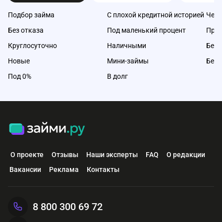
Подбор займа
С плохой кредитной историей
Чере
Без отказа
Под маленький процент
Про
Круглосуточно
Наличными
Без 
Новые
Мини-займы
Без 
Под 0%
В долг
О проекте
Отзывы
Наши эксперты
FAQ
О редакции
Вакансии
Реклама
Контакты
8 800 300 69 72