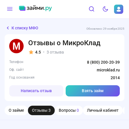
К списку МФО
Обновлено: 29 ноября 2025
Отзывы о МикроКлад
4.5
3 отзыва
•
Телефон
8 (800) 200-20-39
Оф. сайт
microklad.ru
Год основания
2014
Написать отзыв
Взять займ
О займе
Отзывы
3
Вопросы
0
Личный кабинет
О